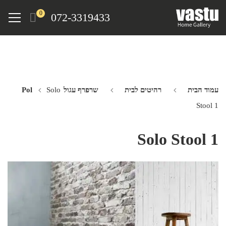
Ski
Menu
0
072-3319433
t
mai
conten
עמוד הבית
רהיטים לבית
שרפרף עגול Pol
Solo
Stool 1
Solo Stool 1