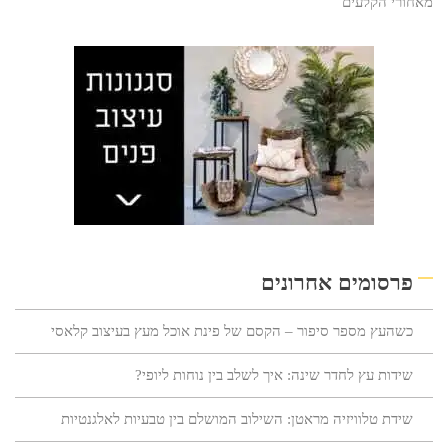
מאחורי הקלעים
פרסומים אחרונים
כשהעץ מספר סיפור – הקסם של פינת אוכל מעץ בעיצוב קלאסי
שידות עץ לחדר שינה: איך לשלב בין נוחות ליופי?
שידת טלוויזיה מראטן: השילוב המושלם בין טבעיות לאלגנטיות