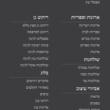
ספסלי עץ
ארונות וספריות
ריהוט גן
ארונות ויטרינה
ריהוט גן מעץ מלא
ספריות לבית
ריהוט למרפסת
ארונות בגדים
ספסלים לגינה
ארונות ספרים
פינות ישיבה לגינה
ארונות
כורסאות לגינה
שולחנות עץ לגינה
שולחנות
שולחנות אוכל לגינה
שולחנות עבודה
בלוג
שולחנות קפה
שולחנות צד
מדברים רהיטים
מאחורי הקלעים
אביזרי עיצוב
טיפים
מראות
רהיטי עץ
טפטים
ארונות עץ
קערות ועציצים