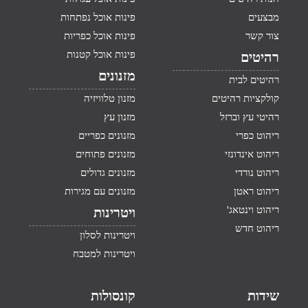
מבצעים
פינות אוכל נפתחות
צור קשר
פינות אוכל כפריות
פינות אוכל קטנות
רהיטים
מזנונים
רהיטים לבית
קולקציות רהיטים
מזנון טלוויזיה
רהיטי עץ וברזל
מזנון עץ
ריהוט כפרי
מזנונים כפריים
ריהוט אינדונזי
מזנונים פתוחים
ריהוט נורדי
מזנונים גדולים
ריהוט ראטן
מזנונים עם מגירות
ריהוט וינטאג'
ויטרינות
ריהוט חדש
ויטרינות לסלון
ויטרינות למטבח
שידות
קונסולות