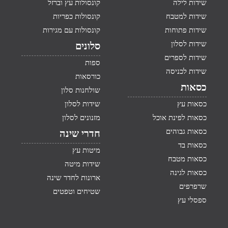
שידות לילה
קונסולות עץ וברזל
שידות למטבח
קונסולות כפריות
שידות פתוחות
קונסולות עם מגירות
שידות לסלון
סלונים
שידות לספרים
ספות
שידות לכניסה
כורסאות
כסאות
שולחנות סלון
כסאות עץ
שידות לסלון
כסאות לפינת אוכל
מזנונים לסלון
כסאות גבוהים
חדרי שינה
כסאות בד
מיטות עץ
כסאות מטבח
שידות מיטה
כסאות לגינה
ארונות לחדר שינה
שרפרפים
שטיחים וטפטים
ספסלי עץ