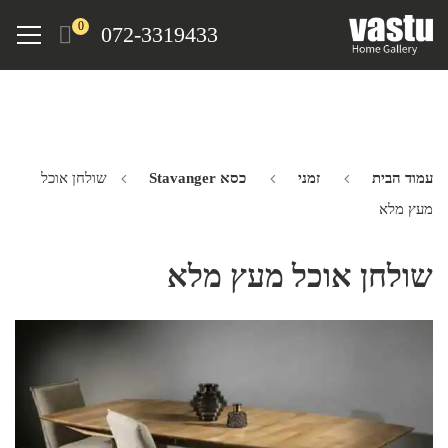
Ski
Menu
0
072-3319433
t
mai
conten
עמוד הבית
זמני
כסא Stavanger
שולחן אוכל
מעץ מלא
שולחן אוכל מעץ מלא