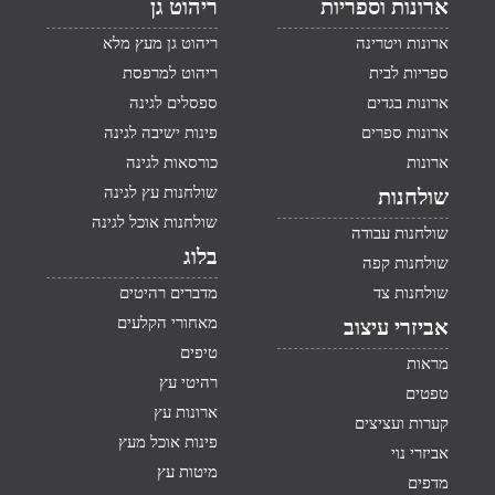
ארונות וספריות
ריהוט גן
ארונות ויטרינה
ריהוט גן מעץ מלא
ספריות לבית
ריהוט למרפסת
ארונות בגדים
ספסלים לגינה
ארונות ספרים
פינות ישיבה לגינה
ארונות
כורסאות לגינה
שולחנות עץ לגינה
שולחנות
שולחנות אוכל לגינה
שולחנות עבודה
בלוג
שולחנות קפה
שולחנות צד
מדברים רהיטים
מאחורי הקלעים
אביזרי עיצוב
טיפים
מראות
רהיטי עץ
טפטים
ארונות עץ
קערות ועציצים
פינות אוכל מעץ
אביזרי נוי
מיטות עץ
מדפים