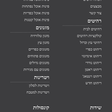
מבצעים
פינות אוכל נפתחות
צור קשר
פינות אוכל כפריות
פינות אוכל קטנות
רהיטים
מזנונים
רהיטים לבית
קולקציות רהיטים
מזנון טלוויזיה
רהיטי עץ וברזל
מזנון עץ
ריהוט כפרי
מזנונים כפריים
ריהוט אינדונזי
מזנונים פתוחים
ריהוט נורדי
מזנונים גדולים
ריהוט ראטן
מזנונים עם מגירות
ריהוט וינטאג'
ויטרינות
ריהוט חדש
ויטרינות לסלון
ויטרינות למטבח
שידות
קונסולות