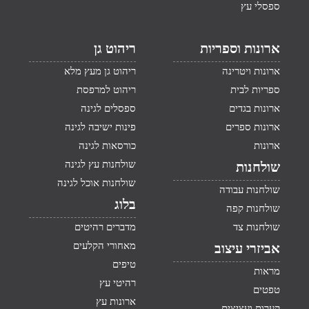
ספסלי עץ
ארונות וספריות
ריהוט גן
ארונות ויטרינה
ריהוט גן מעץ מלא
ספריות לבית
ריהוט למרפסת
ארונות בגדים
ספסלים לגינה
ארונות ספרים
פינות ישיבה לגינה
ארונות
כורסאות לגינה
שולחנות עץ לגינה
שולחנות
שולחנות אוכל לגינה
שולחנות עבודה
בלוג
שולחנות קפה
שולחנות צד
מדברים רהיטים
מאחורי הקלעים
אביזרי עיצוב
טיפים
מראות
רהיטי עץ
טפטים
ארונות עץ
קערות ועציצים