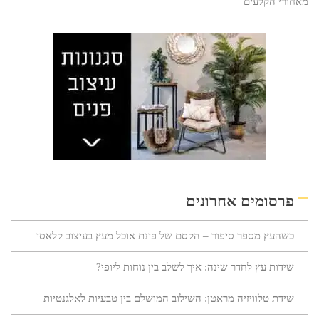
מאחורי הקלעים
פרסומים אחרונים
כשהעץ מספר סיפור – הקסם של פינת אוכל מעץ בעיצוב קלאסי
שידות עץ לחדר שינה: איך לשלב בין נוחות ליופי?
שידת טלוויזיה מראטן: השילוב המושלם בין טבעיות לאלגנטיות