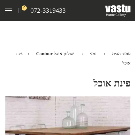
Ski
Menu
0
072-3319433
t
mai
conten
עמוד הבית
זמני
שולחן אוכל Contour
פינת
אוכל
פינת אוכל