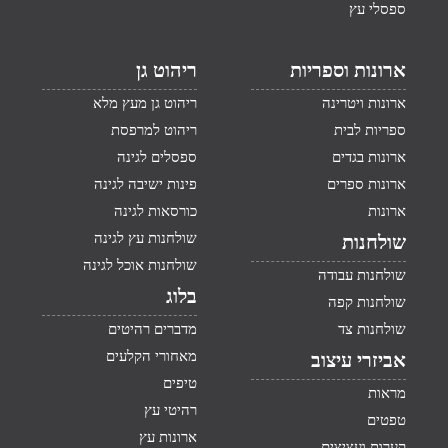
ספסלי עץ
ארונות וספריות
ריהוט גן
ארונות ויטרינה
ריהוט גן מעץ מלא
ספריות לבית
ריהוט למרפסת
ארונות בגדים
ספסלים לגינה
ארונות ספרים
פינות ישיבה לגינה
ארונות
כורסאות לגינה
שולחנות עץ לגינה
שולחנות
שולחנות אוכל לגינה
שולחנות עבודה
בלוג
שולחנות קפה
שולחנות צד
מדברים רהיטים
מאחורי הקלעים
אביזרי עיצוב
טיפים
מראות
רהיטי עץ
טפטים
ארונות עץ
קערות ועציצים