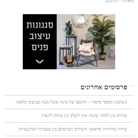
מאחורי הקלעים
פרסומים אחרונים
כשהעץ מספר סיפור – הקסם של פינת אוכל מעץ בעיצוב קלאסי
שידות עץ לחדר שינה: איך לשלב בין נוחות ליופי?
שידת טלוויזיה מראטן: השילוב המושלם בין טבעיות לאלגנטיות