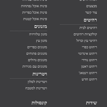
מבצעים
פינות אוכל נפתחות
צור קשר
פינות אוכל כפריות
פינות אוכל קטנות
רהיטים
מזנונים
רהיטים לבית
קולקציות רהיטים
מזנון טלוויזיה
רהיטי עץ וברזל
מזנון עץ
ריהוט כפרי
מזנונים כפריים
ריהוט אינדונזי
מזנונים פתוחים
ריהוט נורדי
מזנונים גדולים
ריהוט ראטן
מזנונים עם מגירות
ריהוט וינטאג'
ויטרינות
ריהוט חדש
ויטרינות לסלון
ויטרינות למטבח
שידות
קונסולות