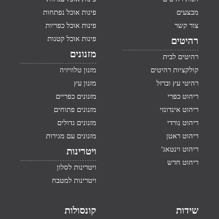
מבצעים
פינות אוכל נפתחות
צור קשר
פינות אוכל כפריות
פינות אוכל קטנות
רהיטים
מזנונים
רהיטים לבית
קולקציות רהיטים
מזנון טלוויזיה
רהיטי עץ וברזל
מזנון עץ
ריהוט כפרי
מזנונים כפריים
ריהוט אינדונזי
מזנונים פתוחים
ריהוט נורדי
מזנונים גדולים
ריהוט ראטן
מזנונים עם מגירות
ריהוט וינטאג'
ויטרינות
ריהוט חדש
ויטרינות לסלון
ויטרינות למטבח
שידות
קונסולות