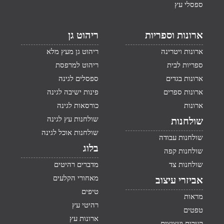
ספסלי עץ
ארונות וספריות
ריהוט גן
ארונות ויטרינה
ריהוט גן מעץ מלא
ספריות לבית
ריהוט למרפסת
ארונות בגדים
ספסלים לגינה
ארונות ספרים
פינות ישיבה לגינה
ארונות
כורסאות לגינה
שולחנות עץ לגינה
שולחנות
שולחנות אוכל לגינה
שולחנות עבודה
בלוג
שולחנות קפה
שולחנות צד
מדברים רהיטים
מאחורי הקלעים
אביזרי עיצוב
טיפים
מראות
רהיטי עץ
טפטים
ארונות עץ
קערות ועציצים