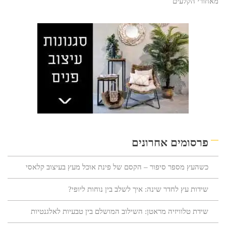
מאחורי הקלעים
פרסומים אחרונים
כשהעץ מספר סיפור – הקסם של פינת אוכל מעץ בעיצוב קלאסי
שידות עץ לחדר שינה: איך לשלב בין נוחות ליופי?
שידת טלוויזיה מראטן: השילוב המושלם בין טבעיות לאלגנטיות