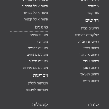
מבצעים
פינות אוכל נפתחות
צור קשר
פינות אוכל כפריות
פינות אוכל קטנות
רהיטים
מזנונים
רהיטים לבית
קולקציות רהיטים
מזנון טלוויזיה
רהיטי עץ וברזל
מזנון עץ
ריהוט כפרי
מזנונים כפריים
ריהוט אינדונזי
מזנונים פתוחים
ריהוט נורדי
מזנונים גדולים
ריהוט ראטן
מזנונים עם מגירות
ריהוט וינטאג'
ויטרינות
ריהוט חדש
ויטרינות לסלון
ויטרינות למטבח
שידות
קונסולות