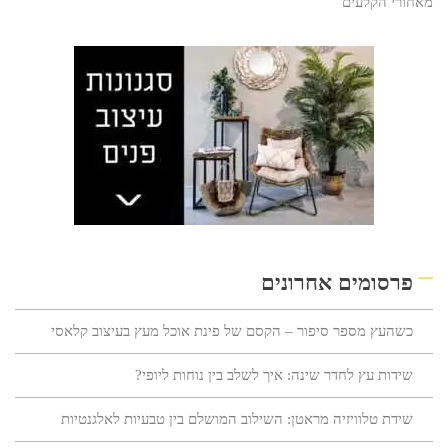
מאחורי הקלעים
פרסומים אחרונים
כשהעץ מספר סיפור – הקסם של פינת אוכל מעץ בעיצוב קלאסי
שידות עץ לחדר שינה: איך לשלב בין נוחות ליופי?
שידת טלוויזיה מראטן: השילוב המושלם בין טבעיות לאלגנטיות