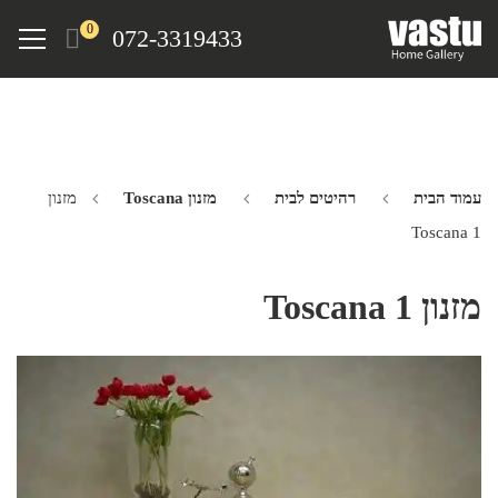
Ski
Menu
0
072-3319433
t
mai
conten
עמוד הבית
רהיטים לבית
מזנון Toscana
מזנון
Toscana 1
מזנון Toscana 1