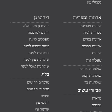
ספסלי עץ
ארונות וספריות
ריהוט גן
ארונות ויטרינה
ריהוט גן מעץ מלא
ספריות לבית
ריהוט למרפסת
ארונות בגדים
ספסלים לגינה
ארונות ספרים
פינות ישיבה לגינה
ארונות
כורסאות לגינה
שולחנות עץ לגינה
שולחנות
שולחנות אוכל לגינה
שולחנות עבודה
בלוג
שולחנות קפה
שולחנות צד
מדברים רהיטים
מאחורי הקלעים
אביזרי עיצוב
טיפים
מראות
רהיטי עץ
טפטים
ארונות עץ
קערות ועציצים