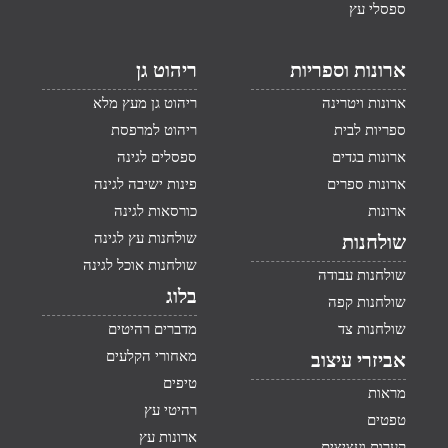
ספסלי עץ
ארונות וספריות
ריהוט גן
ארונות ויטרינה
ריהוט גן מעץ מלא
ספריות לבית
ריהוט למרפסת
ארונות בגדים
ספסלים לגינה
ארונות ספרים
פינות ישיבה לגינה
ארונות
כורסאות לגינה
שולחנות עץ לגינה
שולחנות
שולחנות אוכל לגינה
שולחנות עבודה
בלוג
שולחנות קפה
שולחנות צד
מדברים רהיטים
מאחורי הקלעים
אביזרי עיצוב
טיפים
מראות
רהיטי עץ
טפטים
ארונות עץ
קערות ועציצים