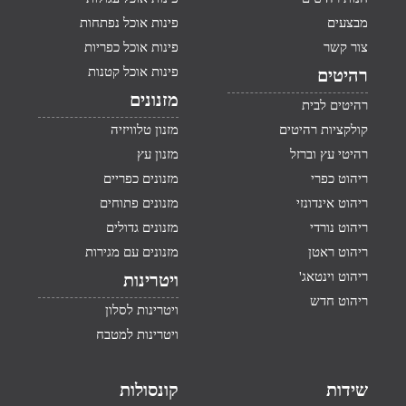
מבצעים
פינות אוכל נפתחות
צור קשר
פינות אוכל כפריות
פינות אוכל קטנות
רהיטים
מזנונים
רהיטים לבית
קולקציות רהיטים
מזנון טלוויזיה
רהיטי עץ וברזל
מזנון עץ
ריהוט כפרי
מזנונים כפריים
ריהוט אינדונזי
מזנונים פתוחים
ריהוט נורדי
מזנונים גדולים
ריהוט ראטן
מזנונים עם מגירות
ריהוט וינטאג'
ויטרינות
ריהוט חדש
ויטרינות לסלון
ויטרינות למטבח
שידות
קונסולות