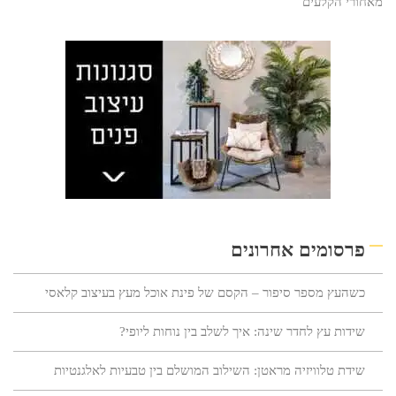
מאחורי הקלעים
פרסומים אחרונים
כשהעץ מספר סיפור – הקסם של פינת אוכל מעץ בעיצוב קלאסי
שידות עץ לחדר שינה: איך לשלב בין נוחות ליופי?
שידת טלוויזיה מראטן: השילוב המושלם בין טבעיות לאלגנטיות