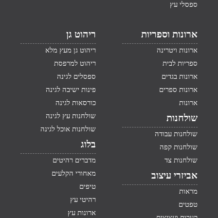
ספסלי עץ
ארונות וספריות
ריהוט גן
ארונות ויטרינה
ריהוט גן מעץ מלא
ספריות לבית
ריהוט למרפסת
ארונות בגדים
ספסלים לגינה
ארונות ספרים
פינות ישיבה לגינה
ארונות
כורסאות לגינה
שולחנות עץ לגינה
שולחנות
שולחנות אוכל לגינה
שולחנות עבודה
בלוג
שולחנות קפה
שולחנות צד
מדברים רהיטים
מאחורי הקלעים
אביזרי עיצוב
טיפים
מראות
רהיטי עץ
טפטים
ארונות עץ
קערות ועציצים