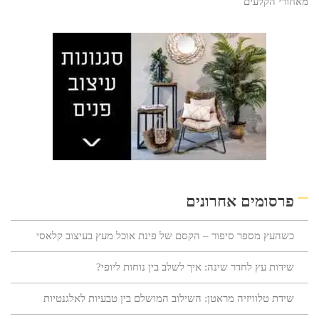
מאחורי הקלעים
פרסומים אחרונים
כשהעץ מספר סיפור – הקסם של פינת אוכל מעץ בעיצוב קלאסי
שידות עץ לחדר שינה: איך לשלב בין נוחות ליופי?
שידת טלוויזיה מראטן: השילוב המושלם בין טבעיות לאלגנטיות