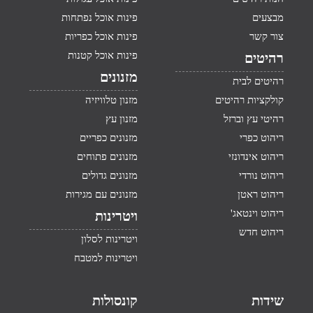
מבצעים
פינות אוכל נפתחות
צור קשר
פינות אוכל כפריות
פינות אוכל קטנות
רהיטים
מזנונים
רהיטים לבית
קולקציות רהיטים
מזנון טלוויזיה
רהיטי עץ וברזל
מזנון עץ
ריהוט כפרי
מזנונים כפריים
ריהוט אינדונזי
מזנונים פתוחים
ריהוט נורדי
מזנונים גדולים
ריהוט ראטן
מזנונים עם מגירות
ריהוט וינטאג'
ויטרינות
ריהוט חדש
ויטרינות לסלון
ויטרינות למטבח
שידות
קונסולות