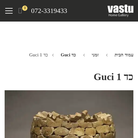
Ski
Menu
0
072-3319433
t
mai
conten
עמוד הבית
זמני
כד Guci
כד Guci 1
כד Guci 1