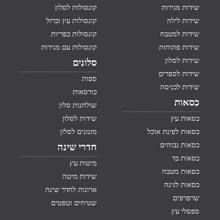
שידות מגירות
קונסולות לסלון
שידות לילה
קונסולות עץ וברזל
שידות למטבח
קונסולות כפריות
שידות פתוחות
קונסולות עם מגירות
שידות לסלון
סלונים
שידות לספרים
ספות
שידות לכניסה
כורסאות
כסאות
שולחנות סלון
כסאות עץ
שידות לסלון
כסאות לפינת אוכל
מזנונים לסלון
כסאות גבוהים
חדרי שינה
כסאות בד
מיטות עץ
כסאות מטבח
שידות מיטה
כסאות לגינה
ארונות לחדר שינה
שרפרפים
שטיחים וטפטים
ספסלי עץ