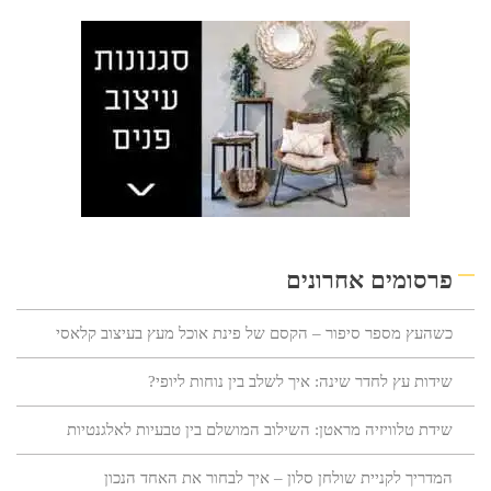
פרסומים אחרונים
כשהעץ מספר סיפור – הקסם של פינת אוכל מעץ בעיצוב קלאסי
שידות עץ לחדר שינה: איך לשלב בין נוחות ליופי?
שידת טלוויזיה מראטן: השילוב המושלם בין טבעיות לאלגנטיות
המדריך לקניית שולחן סלון – איך לבחור את האחד הנכון