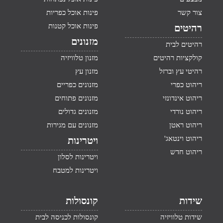
צור קשר
פינות אוכל כפריות
פינות אוכל קטנות
רהיטים
מזנונים
רהיטים לבית
קולקציות רהיטים
מזנון טלוויזיה
רהיטי עץ וברזל
מזנון עץ
ריהוט כפרי
מזנונים כפריים
ריהוט אינדונזי
מזנונים פתוחים
ריהוט נורדי
מזנונים גדולים
ריהוט ראטן
מזנונים עם מגירות
ריהוט וינטאג'
ויטרינות
ריהוט חדש
ויטרינות לסלון
ויטרינות למטבח
שידות
קונסולות
שידות טלוויזיה
קונסולות לכניסה לבית