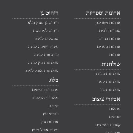
ארונות וספריות
ריהוט גן
ארונות ויטרינה
ריהוט גן מעץ מלא
ספריות לבית
ריהוט למרפסת
ארונות בגדים
ספסלים לגינה
ארונות ספרים
פינות ישיבה לגינה
ארונות
כורסאות לגינה
שולחנות עץ לגינה
שולחנות
שולחנות אוכל לגינה
שולחנות עבודה
בלוג
שולחנות קפה
שולחנות צד
מדברים רהיטים
מאחורי הקלעים
אביזרי עיצוב
טיפים
מראות
רהיטי עץ
טפטים
ארונות עץ
קערות ועציצים
פינות אוכל מעץ
אביזרי נוי