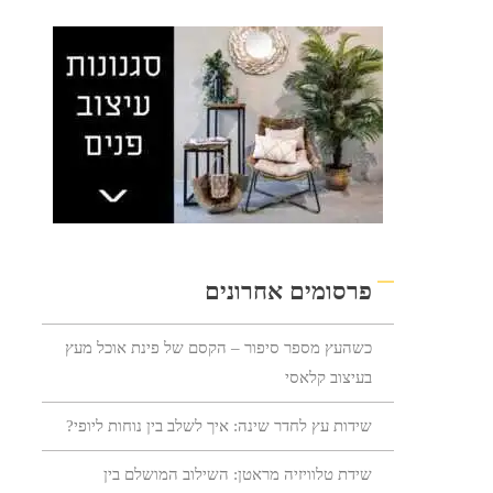
פרסומים אחרונים
כשהעץ מספר סיפור – הקסם של פינת אוכל מעץ
בעיצוב קלאסי
שידות עץ לחדר שינה: איך לשלב בין נוחות ליופי?
שידת טלוויזיה מראטן: השילוב המושלם בין