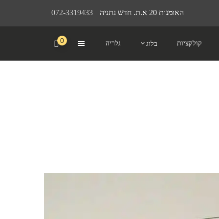
האומנות 20 א.ת. חדש נתניה
072-3319433
0
קולקציות
גלריה
בלוג