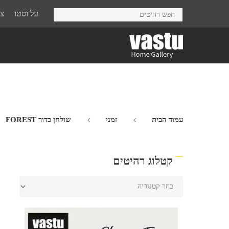
Ski
על וסטו
צר
t
mai
conten
עמוד הבית
זמני
שולחן כדור FOREST
קטלוג רהיטים