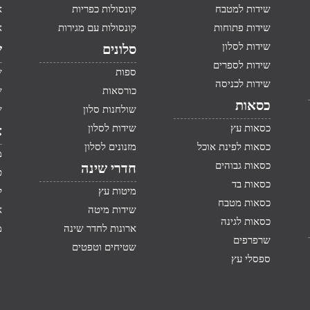
שידות למטבח
קונסולות כפריות
א
שידות פתוחות
קונסולות עם מגירות
א
שידות לסלון
סלונים
ש
שידות לספרים
ספות
ש
שידות לכניסה
כורסאות
ש
כסאות
שולחנות סלון
ש
כסאות עץ
שידות לסלון
א
כסאות לפינת אוכל
מזנונים לסלון
מ
כסאות גבוהים
חדרי שינה
ט
כסאות בד
מיטות עץ
ק
כסאות מטבח
שידות מיטה
א
כסאות לגינה
ארונות לחדר שינה
מ
שרפרפים
שטיחים וטפטים
ספסלי עץ