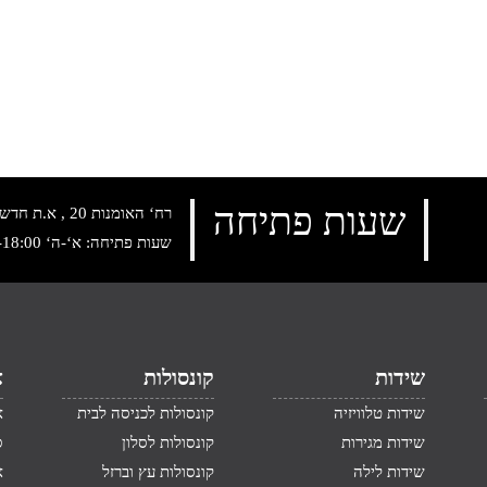
שעות פתיחה
רח‘ האומנות 20 , א.ת חדש נתניה, טלפון:
שעות פתיחה: א‘-ה‘ 10:00-18:00 , שישי: 9:00-14:00
שידות
קונסולות
א
שידות טלוויזיה
קונסולות לכניסה לבית
א
שידות מגירות
קונסולות לסלון
ס
שידות לילה
קונסולות עץ וברזל
א