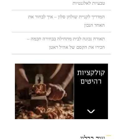
טבעיות לאלגנטיות
המדריך לקניית שולחן סלון – איך לבחור את
האחד הנכון
תאורה נכונה לבית מתחילה בבחירה חכמה –
הכירו את הקסם של אהיל ראטן
עוד בבלוג