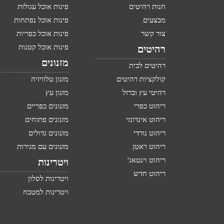
חנות רהיטים
פינות אוכל עגולות
מבצעים
פינות אוכל נפתחות
צור קשר
פינות אוכל כפריות
פינות אוכל קטנות
רהיטים
מזנונים
רהיטים לבית
קולקציות רהיטים
מזנון טלוויזיה
רהיטי עץ וברזל
מזנון עץ
ריהוט כפרי
מזנונים כפריים
ריהוט אינדונזי
מזנונים פתוחים
ריהוט נורדי
מזנונים גדולים
ריהוט ראטן
מזנונים עם מגירות
ריהוט וינטאג'
ויטרינות
ריהוט חדש
ויטרינות לסלון
ויטרינות למטבח