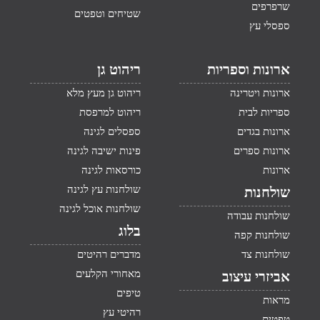
שרפרפים
שטיחים וטפטים
ספסלי עץ
ארונות וספריות
ריהוט גן
ארונות ויטרינה
ריהוט גן מעץ מלא
ספריות לבית
ריהוט למרפסת
ארונות בגדים
ספסלים לגינה
ארונות ספרים
פינות ישיבה לגינה
ארונות
כורסאות לגינה
שולחנות עץ לגינה
שולחנות
שולחנות אוכל לגינה
שולחנות עבודה
בלוג
שולחנות קפה
שולחנות צד
מדברים רהיטים
מאחורי הקלעים
אביזרי עיצוב
טיפים
מראות
רהיטי עץ
טפטים