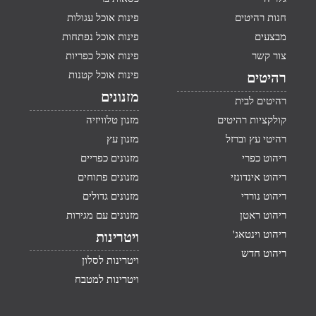
חנות רהיטים
פינות אוכל עגולות
מבצעים
פינות אוכל נפתחות
צור קשר
פינות אוכל כפריות
פינות אוכל קטנות
רהיטים
מזנונים
רהיטים לבית
קולקציות רהיטים
מזנון טלוויזיה
רהיטי עץ וברזל
מזנון עץ
ריהוט כפרי
מזנונים כפריים
ריהוט אינדונזי
מזנונים פתוחים
ריהוט נורדי
מזנונים גדולים
ריהוט ראטן
מזנונים עם מגירות
ריהוט וינטאג'
ויטרינות
ריהוט חדש
ויטרינות לסלון
ויטרינות למטבח