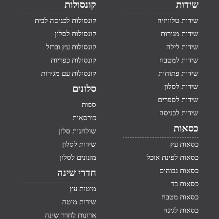
שידות
קונסולות
שידות טלוויזיה
קונסולות לכניסה לבית
שידות מגירות
קונסולות לסלון
שידות לילה
קונסולות עץ וברזל
שידות למטבח
קונסולות כפריות
שידות פתוחות
קונסולות עם מגירות
שידות לסלון
סלונים
שידות לספרים
ספות
שידות לכניסה
כורסאות
כסאות
שולחנות סלון
כסאות עץ
שידות לסלון
כסאות לפינת אוכל
מזנונים לסלון
כסאות גבוהים
חדרי שינה
כסאות בד
מיטות עץ
כסאות מטבח
שידות מיטה
כסאות לגינה
ארונות לחדר שינה