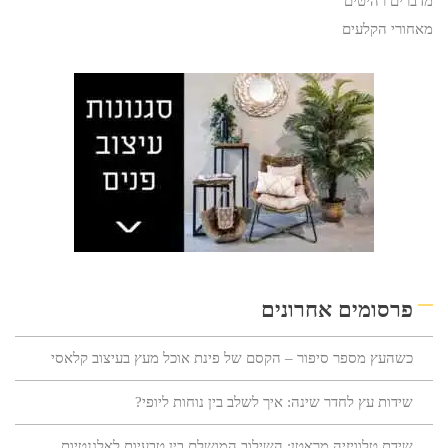
מדברים רהיטים
מאחורי הקלעים
פרסומים אחרונים
כשהעץ מספר סיפור – הקסם של פינת אוכל מעץ בעיצוב קלאסי
שידות עץ לחדר שינה: איך לשלב בין נוחות ליופי?
שידת טלוויזיה מראטן: השילוב המושלם בין טבעיות לאלגנטיות