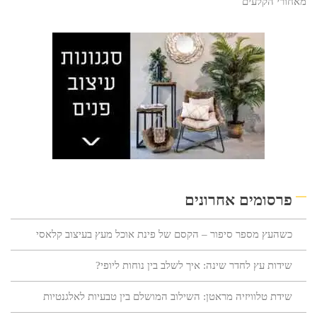
מאחורי הקלעים
פרסומים אחרונים
כשהעץ מספר סיפור – הקסם של פינת אוכל מעץ בעיצוב קלאסי
שידות עץ לחדר שינה: איך לשלב בין נוחות ליופי?
שידת טלוויזיה מראטן: השילוב המושלם בין טבעיות לאלגנטיות