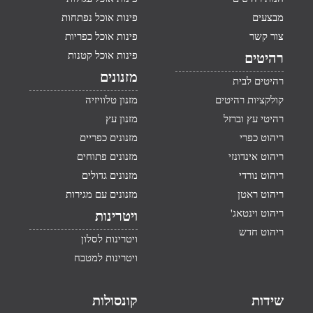
מבצעים
פינות אוכל נפתחות
צור קשר
פינות אוכל כפריות
פינות אוכל קטנות
רהיטים
מזנונים
רהיטים לבית
קולקציות רהיטים
מזנון טלוויזיה
רהיטי עץ וברזל
מזנון עץ
ריהוט כפרי
מזנונים כפריים
ריהוט אינדונזי
מזנונים פתוחים
ריהוט נורדי
מזנונים גדולים
ריהוט ראטן
מזנונים עם מגירות
ריהוט וינטאג'
ויטרינות
ריהוט חדש
ויטרינות לסלון
ויטרינות למטבח
שידות
קונסולות