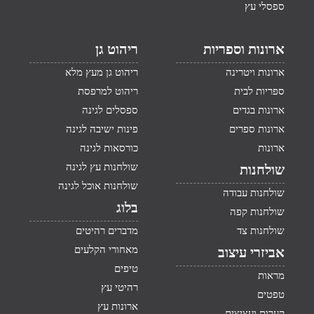
ספסלי עץ
ארונות וספריות
ריהוט גן
ארונות ויטרינה
ריהוט גן מעץ מלא
ספריות לבית
ריהוט למרפסת
ארונות בגדים
ספסלים לגינה
ארונות ספרים
פינות ישיבה לגינה
ארונות
כורסאות לגינה
שולחנות עץ לגינה
שולחנות
שולחנות אוכל לגינה
שולחנות עבודה
בלוג
שולחנות קפה
שולחנות צד
מדברים רהיטים
מאחורי הקלעים
אביזרי עיצוב
טיפים
מראות
רהיטי עץ
טפטים
ארונות עץ
קערות ועציצים