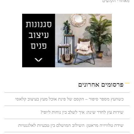
מאחורי הקלעים
פרסומים אחרונים
כשהעץ מספר סיפור – הקסם של פינת אוכל מעץ בעיצוב קלאסי
שידות עץ לחדר שינה: איך לשלב בין נוחות ליופי?
שידת טלוויזיה מראטן: השילוב המושלם בין טבעיות לאלגנטיות