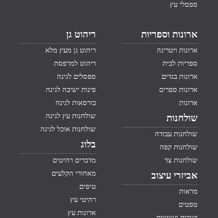
ספסלי עץ
ארונות וספריות
ריהוט גן
ארונות ויטרינה
ריהוט גן מעץ מלא
ספריות לבית
ריהוט למרפסת
ארונות בגדים
ספסלים לגינה
ארונות ספרים
פינות ישיבה לגינה
ארונות
כורסאות לגינה
שולחנות עץ לגינה
שולחנות
שולחנות אוכל לגינה
שולחנות עבודה
בלוג
שולחנות קפה
שולחנות צד
מדברים רהיטים
מאחורי הקלעים
אביזרי עיצוב
טיפים
מראות
רהיטי עץ
טפטים
ארונות עץ
קערות ועציצים