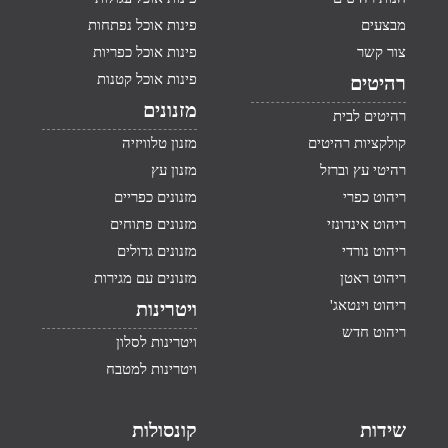
מבצעים
פינות אוכל נפתחות
צור קשר
פינות אוכל כפריות
פינות אוכל קטנות
רהיטים
מזנונים
רהיטים לבית
קולקציות רהיטים
מזנון טלוויזיה
רהיטי עץ וברזל
מזנון עץ
ריהוט כפרי
מזנונים כפריים
ריהוט אינדונזי
מזנונים פתוחים
ריהוט נורדי
מזנונים גדולים
ריהוט ראטן
מזנונים עם מגירות
ריהוט וינטאג'
ויטרינות
ריהוט חדש
ויטרינות לסלון
ויטרינות למטבח
שידות
קונסולות