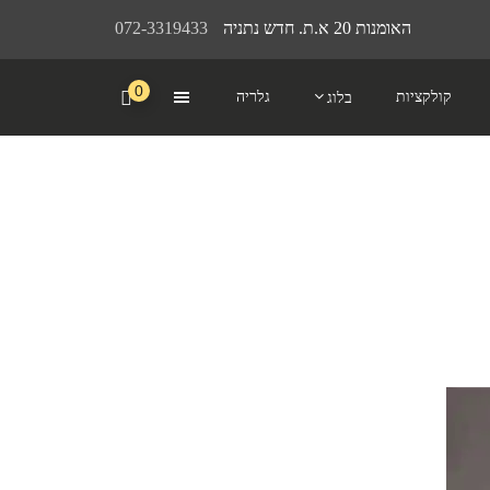
האומנות 20 א.ת. חדש נתניה
072-3319433
0
קולקציות
גלריה
בלוג