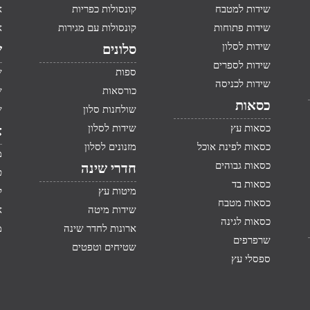
שידות למטבח
קונסולות כפריות
א
שידות פתוחות
קונסולות עם מגירות
א
שידות לסלון
סלונים
ש
שידות לספרים
ספות
ש
שידות לכניסה
כורסאות
ש
כסאות
שולחנות סלון
ש
כסאות עץ
שידות לסלון
א
כסאות לפינת אוכל
מזנונים לסלון
מ
כסאות גבוהים
חדרי שינה
ט
כסאות בד
מיטות עץ
ק
כסאות מטבח
שידות מיטה
א
כסאות לגינה
ארונות לחדר שינה
מ
שרפרפים
שטיחים וטפטים
ספסלי עץ