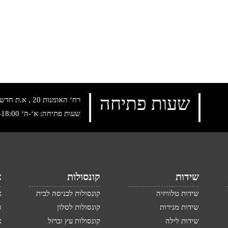
שעות פתיחה
רח‘ האומנות 20 , א.ת חדש נתניה, טלפון:
שעות פתיחה: א‘-ה‘ 10:00-18:00 , שישי: 9:00-14:00
שידות
קונסולות
א
שידות טלוויזיה
קונסולות לכניסה לבית
א
שידות מגירות
קונסולות לסלון
ס
שידות לילה
קונסולות עץ וברזל
א