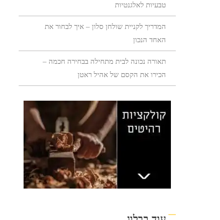
טבעיות לאלגנטיות
המדריך לקניית שולחן סלון – איך לבחור את
האחד הנכון
תאורה נכונה לבית מתחילה בבחירה חכמה –
הכירו את הקסם של אהיל ראטן
עוד בבלוג