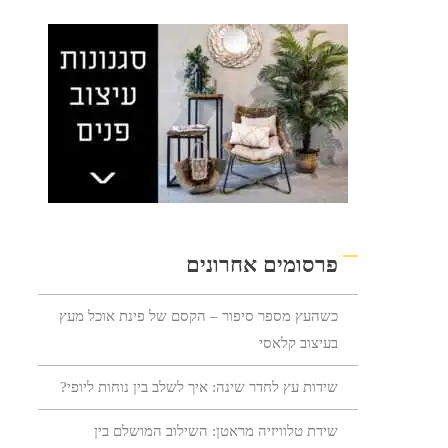
פרסומים אחרונים
כשהעץ מספר סיפור – הקסם של פינת אוכל מעץ
בעיצוב קלאסי
שידות עץ לחדר שינה: איך לשלב בין נוחות ליופי?
שידת טלוויזיה מראטן: השילוב המושלם בין