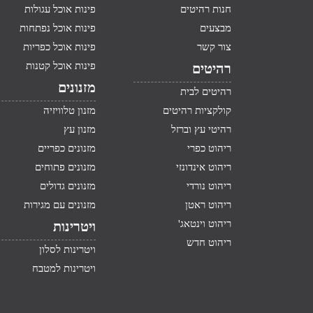
חנות רהיטים
פינות אוכל עגולות
מבצעים
פינות אוכל נפתחות
צור קשר
פינות אוכל כפריות
פינות אוכל קטנות
רהיטים
מזנונים
רהיטים לבית
קולקציות רהיטים
מזנון טלוויזיה
רהיטי עץ וברזל
מזנון עץ
ריהוט כפרי
מזנונים כפריים
ריהוט אינדונזי
מזנונים פתוחים
ריהוט נורדי
מזנונים גדולים
ריהוט ראטן
מזנונים עם מגירות
ריהוט וינטאג'
ויטרינות
ריהוט חדש
ויטרינות לסלון
ויטרינות למטבח