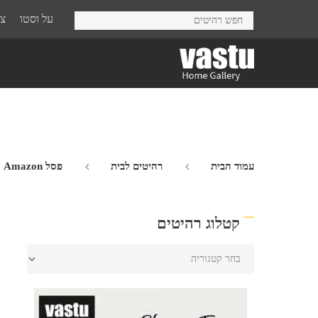
Ski
על וסטו
צר
t
mai
conten
עמוד הבית
רהיטים לבית
פסל Amazon
קטלוג רהיטים