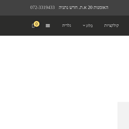
האומנות 20 א.ת. חדש נתניה
072-3319433
0
קולקציות
גלריה
בלוג