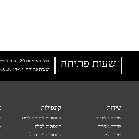
שעות פתיחה
רח‘ האומנות 20 , א.ת חדש נתניה, טלפון:
שעות פתיחה: א‘-ה‘ 10:00-18:00 , שישי: 9:00-14:00
שידות
קונסולות
א
שידות טלוויזיה
קונסולות לכניסה לבית
א
שידות מגירות
קונסולות לסלון
ס
שידות לילה
קונסולות עץ וברזל
א