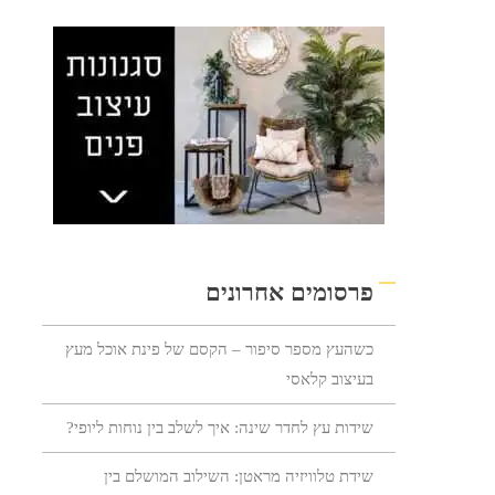
פרסומים אחרונים
כשהעץ מספר סיפור – הקסם של פינת אוכל מעץ
בעיצוב קלאסי
שידות עץ לחדר שינה: איך לשלב בין נוחות ליופי?
שידת טלוויזיה מראטן: השילוב המושלם בין