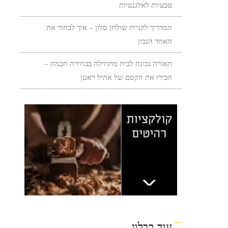
טבעיות לאלגנטיות
המדריך לקניית שולחן סלון – איך לבחור את
האחד הנכון
תאורה נכונה לבית מתחילה בבחירה חכמה –
הכירו את הקסם של אהיל ראטן
עוד בבלוג