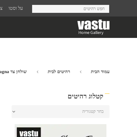
Ski
על וסטו
צר
t
mai
conten
עמוד הבית
רהיטים לבית
שולחן צד Dagna
קטלוג רהיטים