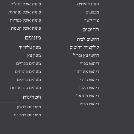
חנות רהיטים
פינות אוכל עגולות
מבצעים
פינות אוכל נפתחות
צור קשר
פינות אוכל כפריות
פינות אוכל קטנות
רהיטים
מזנונים
רהיטים לבית
קולקציות רהיטים
מזנון טלוויזיה
רהיטי עץ וברזל
מזנון עץ
ריהוט כפרי
מזנונים כפריים
ריהוט אינדונזי
מזנונים פתוחים
ריהוט נורדי
מזנונים גדולים
ריהוט ראטן
מזנונים עם מגירות
ריהוט וינטאג'
ויטרינות
ריהוט חדש
ויטרינות לסלון
ויטרינות למטבח