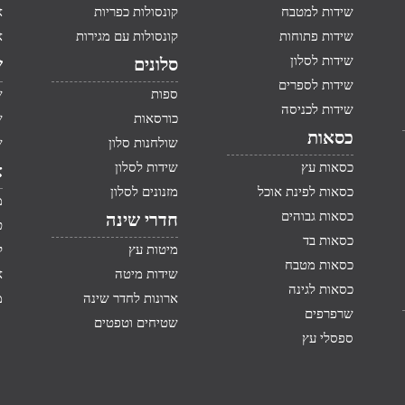
שידות למטבח
קונסולות כפריות
א
שידות פתוחות
קונסולות עם מגירות
א
שידות לסלון
סלונים
ש
שידות לספרים
ספות
ש
שידות לכניסה
כורסאות
ש
כסאות
שולחנות סלון
ש
כסאות עץ
שידות לסלון
א
כסאות לפינת אוכל
מזנונים לסלון
מ
כסאות גבוהים
חדרי שינה
ט
כסאות בד
מיטות עץ
ק
כסאות מטבח
שידות מיטה
א
כסאות לגינה
ארונות לחדר שינה
מ
שרפרפים
שטיחים וטפטים
ספסלי עץ