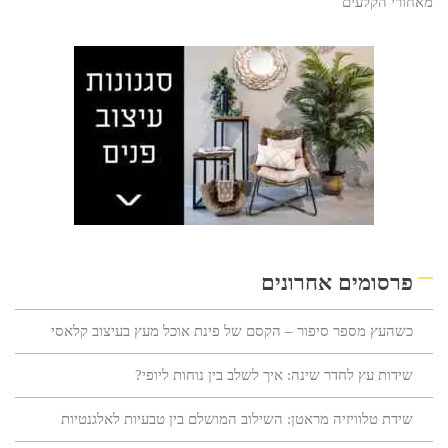
מאחורי הקלעים
פרסומים אחרונים
כשהעץ מספר סיפור – הקסם של פינת אוכל מעץ בעיצוב קלאסי
שידות עץ לחדר שינה: איך לשלב בין נוחות ליופי?
שידת טלוויזיה מראטן: השילוב המושלם בין טבעיות לאלגנטיות