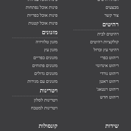
מבצעים
פינות אוכל נפתחות
צור קשר
פינות אוכל כפריות
פינות אוכל קטנות
רהיטים
מזנונים
רהיטים לבית
קולקציות רהיטים
מזנון טלוויזיה
רהיטי עץ וברזל
מזנון עץ
ריהוט כפרי
מזנונים כפריים
ריהוט אינדונזי
מזנונים פתוחים
ריהוט נורדי
מזנונים גדולים
ריהוט ראטן
מזנונים עם מגירות
ריהוט וינטאג'
ויטרינות
ריהוט חדש
ויטרינות לסלון
ויטרינות למטבח
שידות
קונסולות