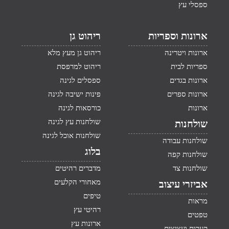
ספסלי עץ
ארונות וספריות
ריהוט גן
ארונות ויטרינה
ריהוט גן מעץ מלא
ספריות לבית
ריהוט למרפסת
ארונות בגדים
ספסלים לגינה
ארונות ספרים
פינות ישיבה לגינה
ארונות
כורסאות לגינה
שולחנות עץ לגינה
שולחנות
שולחנות אוכל לגינה
שולחנות עבודה
בלוג
שולחנות קפה
שולחנות צד
מדברים רהיטים
מאחורי הקלעים
אביזרי עיצוב
טיפים
מראות
רהיטי עץ
טפטים
ארונות עץ
קערות ועציצים