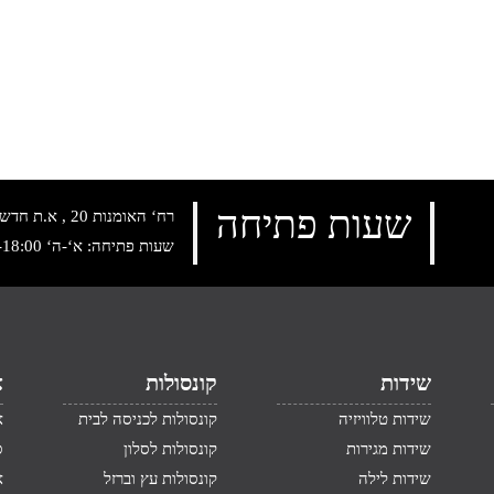
שעות פתיחה
רח‘ האומנות 20 , א.ת חדש נתניה, טלפון:
שעות פתיחה: א‘-ה‘ 10:00-18:00 , שישי: 9:00-14:00
שידות
קונסולות
א
שידות טלוויזיה
קונסולות לכניסה לבית
א
שידות מגירות
קונסולות לסלון
ס
שידות לילה
קונסולות עץ וברזל
א