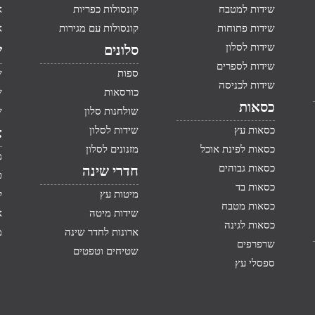
שידות למטבח
קונסולות כפריות
א
שידות פתוחות
קונסולות עם מגירות
א
שידות לסלון
סלונים
ש
שידות לספרים
ספות
ש
שידות לכניסה
כורסאות
ש
כסאות
שולחנות סלון
ש
כסאות עץ
שידות לסלון
א
כסאות לפינת אוכל
מזנונים לסלון
מ
כסאות גבוהים
חדרי שינה
ט
כסאות בד
מיטות עץ
ק
כסאות מטבח
שידות מיטה
א
כסאות לגינה
ארונות לחדר שינה
מ
שרפרפים
שטיחים וטפטים
ספסלי עץ