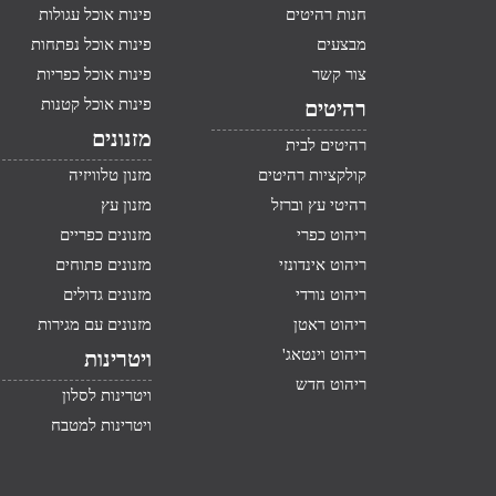
חנות רהיטים
פינות אוכל עגולות
מבצעים
פינות אוכל נפתחות
צור קשר
פינות אוכל כפריות
פינות אוכל קטנות
רהיטים
מזנונים
רהיטים לבית
קולקציות רהיטים
מזנון טלוויזיה
רהיטי עץ וברזל
מזנון עץ
ריהוט כפרי
מזנונים כפריים
ריהוט אינדונזי
מזנונים פתוחים
ריהוט נורדי
מזנונים גדולים
ריהוט ראטן
מזנונים עם מגירות
ריהוט וינטאג'
ויטרינות
ריהוט חדש
ויטרינות לסלון
ויטרינות למטבח