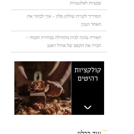
טבעיות לאלגנטיות
המדריך לקניית שולחן סלון – איך לבחור את
האחד הנכון
תאורה נכונה לבית מתחילה בבחירה חכמה –
הכירו את הקסם של אהיל ראטן
עוד בבלוג