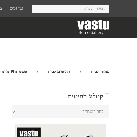
Ski
על וסטו
צר
t
mai
conten
עמוד הבית
רהיטים לבית
טפט Phe מדמה עץ מיושן
קטלוג רהיטים