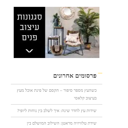
פרסומים אחרונים
כשהעץ מספר סיפור – הקסם של פינת אוכל מעץ
בעיצוב קלאסי
שידות עץ לחדר שינה: איך לשלב בין נוחות ליופי?
שידת טלוויזיה מראטן: השילוב המושלם בין