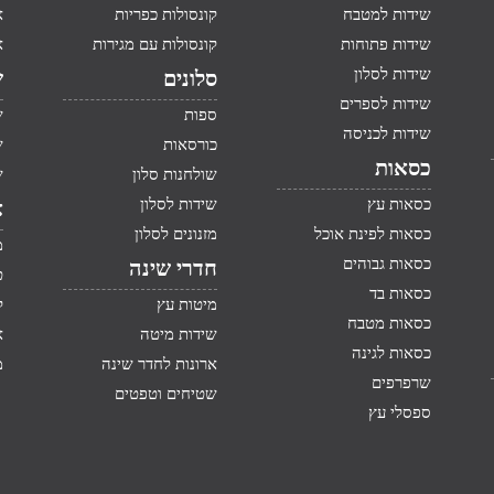
שידות למטבח
קונסולות כפריות
א
שידות פתוחות
קונסולות עם מגירות
א
שידות לסלון
סלונים
ש
שידות לספרים
ספות
ש
שידות לכניסה
כורסאות
ש
כסאות
שולחנות סלון
ש
כסאות עץ
שידות לסלון
א
כסאות לפינת אוכל
מזנונים לסלון
מ
כסאות גבוהים
חדרי שינה
ט
כסאות בד
מיטות עץ
ק
כסאות מטבח
שידות מיטה
א
כסאות לגינה
ארונות לחדר שינה
מ
שרפרפים
שטיחים וטפטים
ספסלי עץ