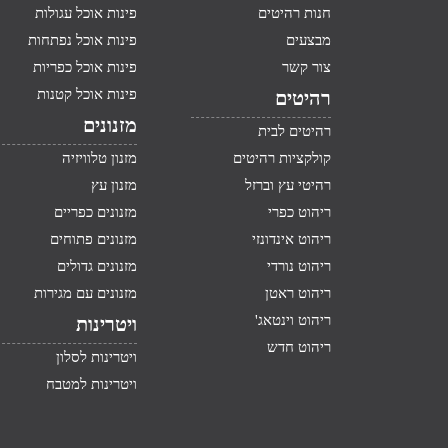
חנות רהיטים
פינות אוכל עגולות
מבצעים
פינות אוכל נפתחות
צור קשר
פינות אוכל כפריות
פינות אוכל קטנות
רהיטים
מזנונים
רהיטים לבית
קולקציות רהיטים
מזנון טלוויזיה
רהיטי עץ וברזל
מזנון עץ
ריהוט כפרי
מזנונים כפריים
ריהוט אינדונזי
מזנונים פתוחים
ריהוט נורדי
מזנונים גדולים
ריהוט ראטן
מזנונים עם מגירות
ריהוט וינטאג'
ויטרינות
ריהוט חדש
ויטרינות לסלון
ויטרינות למטבח