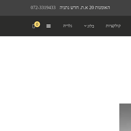
האומנות 20 א.ת. חדש נתניה
072-3319433
0
קולקציות
גלריה
בלוג