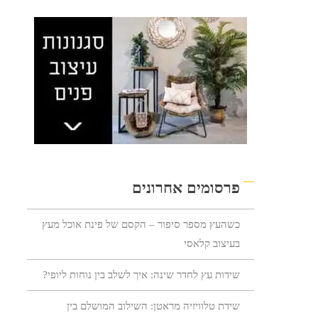
פרסומים אחרונים
כשהעץ מספר סיפור – הקסם של פינת אוכל מעץ
בעיצוב קלאסי
שידות עץ לחדר שינה: איך לשלב בין נוחות ליופי?
שידת טלוויזיה מראטן: השילוב המושלם בין