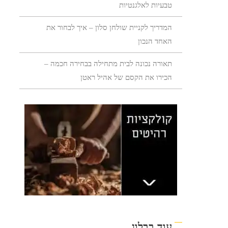
טבעיות לאלגנטיות
המדריך לקניית שולחן סלון – איך לבחור את
האחד הנכון
תאורה נכונה לבית מתחילה בבחירה חכמה –
הכירו את הקסם של אהיל ראטן
עוד בבלוג