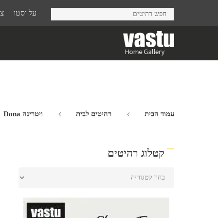
Ski
על וסטו
צר
t
mai
conten
עמוד הבית
רהיטים לבית
ויטרינה Dona
קטלוג רהיטים