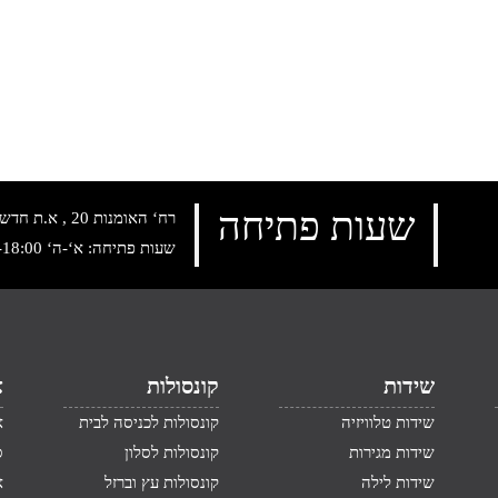
שעות פתיחה
רח‘ האומנות 20 , א.ת חדש נתניה, טלפון:
שעות פתיחה: א‘-ה‘ 10:00-18:00 , שישי: 9:00-14:00
שידות
קונסולות
א
שידות טלוויזיה
קונסולות לכניסה לבית
א
שידות מגירות
קונסולות לסלון
ס
שידות לילה
קונסולות עץ וברזל
א