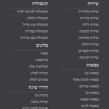
שידות
קונסולות
שידות טלוויזיה
קונסולות לכניסה לבית
שידות מגירות
קונסולות לסלון
שידות לילה
קונסולות עץ וברזל
שידות למטבח
קונסולות כפריות
שידות פתוחות
קונסולות עם מגירות
שידות לסלון
סלונים
שידות לספרים
ספות
שידות לכניסה
כורסאות
כסאות
שולחנות סלון
כסאות עץ
שידות לסלון
כסאות לפינת אוכל
מזנונים לסלון
כסאות גבוהים
חדרי שינה
כסאות בד
מיטות עץ
כסאות מטבח
שידות מיטה
כסאות לגינה
ארונות לחדר שינה