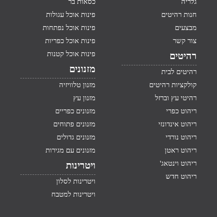
גלריה
כסאות בר
חנות רהיטים
פינות אוכל עגולות
מבצעים
פינות אוכל נפתחות
צור קשר
פינות אוכל כפריות
פינות אוכל קטנות
רהיטים
מזנונים
רהיטים לבית
קולקציות רהיטים
מזנון טלוויזיה
רהיטי עץ וברזל
מזנון עץ
ריהוט כפרי
מזנונים כפריים
ריהוט אינדונזי
מזנונים פתוחים
ריהוט נורדי
מזנונים גדולים
ריהוט ראטן
מזנונים עם מגירות
ריהוט וינטאג'
ויטרינות
ריהוט חדש
ויטרינות לסלון
ויטרינות למטבח