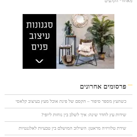
מאחורי הקלעים
פרסומים אחרונים
כשהעץ מספר סיפור – הקסם של פינת אוכל מעץ בעיצוב קלאסי
שידות עץ לחדר שינה: איך לשלב בין נוחות ליופי?
שידת טלוויזיה מראטן: השילוב המושלם בין טבעיות לאלגנטיות