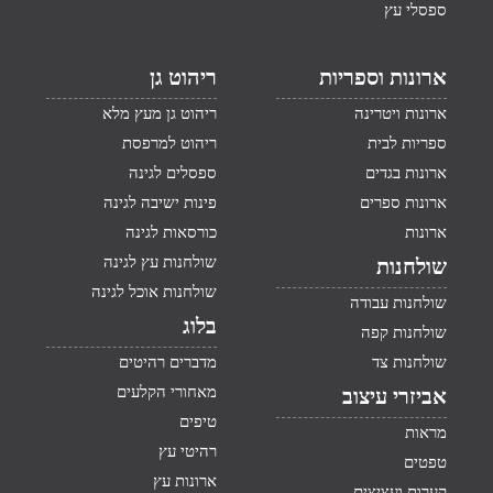
ספסלי עץ
ארונות וספריות
ריהוט גן
ארונות ויטרינה
ריהוט גן מעץ מלא
ספריות לבית
ריהוט למרפסת
ארונות בגדים
ספסלים לגינה
ארונות ספרים
פינות ישיבה לגינה
ארונות
כורסאות לגינה
שולחנות עץ לגינה
שולחנות
שולחנות אוכל לגינה
שולחנות עבודה
בלוג
שולחנות קפה
שולחנות צד
מדברים רהיטים
מאחורי הקלעים
אביזרי עיצוב
טיפים
מראות
רהיטי עץ
טפטים
ארונות עץ
קערות ועציצים