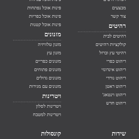
מבצעים
פינות אוכל נפתחות
צור קשר
פינות אוכל כפריות
פינות אוכל קטנות
רהיטים
מזנונים
רהיטים לבית
קולקציות רהיטים
מזנון טלוויזיה
רהיטי עץ וברזל
מזנון עץ
ריהוט כפרי
מזנונים כפריים
ריהוט אינדונזי
מזנונים פתוחים
ריהוט נורדי
מזנונים גדולים
ריהוט ראטן
מזנונים עם מגירות
ריהוט וינטאג'
ויטרינות
ריהוט חדש
ויטרינות לסלון
ויטרינות למטבח
שידות
קונסולות