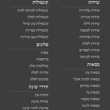
שידות
קונסולות
שידות טלוויזיה
קונסולות לכניסה לבית
שידות מגירות
קונסולות לסלון
שידות לילה
קונסולות עץ וברזל
שידות למטבח
קונסולות כפריות
שידות פתוחות
קונסולות עם מגירות
שידות לסלון
סלונים
שידות לספרים
ספות
שידות לכניסה
כורסאות
כסאות
שולחנות סלון
כסאות עץ
שידות לסלון
כסאות לפינת אוכל
מזנונים לסלון
כסאות גבוהים
חדרי שינה
כסאות בד
מיטות עץ
כסאות מטבח
שידות מיטה
כסאות לגינה
ארונות לחדר שינה