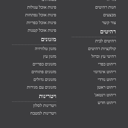
חנות רהיטים
פינות אוכל עגולות
מבצעים
פינות אוכל נפתחות
צור קשר
פינות אוכל כפריות
פינות אוכל קטנות
רהיטים
מזנונים
רהיטים לבית
קולקציות רהיטים
מזנון טלוויזיה
רהיטי עץ וברזל
מזנון עץ
ריהוט כפרי
מזנונים כפריים
ריהוט אינדונזי
מזנונים פתוחים
ריהוט נורדי
מזנונים גדולים
ריהוט ראטן
מזנונים עם מגירות
ריהוט וינטאג'
ויטרינות
ריהוט חדש
ויטרינות לסלון
ויטרינות למטבח