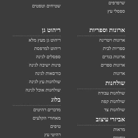
שרפרפים
שטיחים וטפטים
ספסלי עץ
ארונות וספריות
ריהוט גן
ארונות ויטרינה
ריהוט גן מעץ מלא
ספריות לבית
ריהוט למרפסת
ארונות בגדים
ספסלים לגינה
ארונות ספרים
פינות ישיבה לגינה
ארונות
כורסאות לגינה
שולחנות עץ לגינה
שולחנות
שולחנות אוכל לגינה
שולחנות עבודה
בלוג
שולחנות קפה
שולחנות צד
מדברים רהיטים
מאחורי הקלעים
אביזרי עיצוב
טיפים
מראות
רהיטי עץ
טפטים