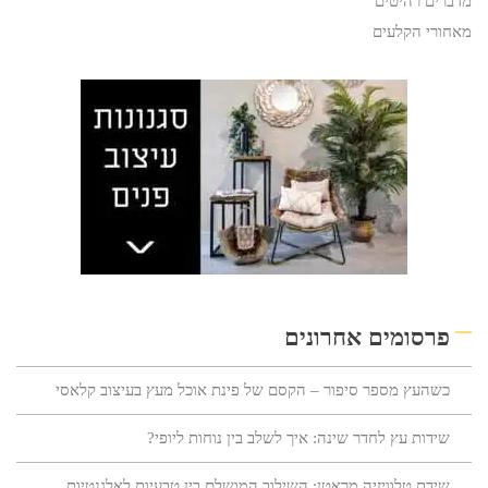
מדברים רהיטים
מאחורי הקלעים
פרסומים אחרונים
כשהעץ מספר סיפור – הקסם של פינת אוכל מעץ בעיצוב קלאסי
שידות עץ לחדר שינה: איך לשלב בין נוחות ליופי?
שידת טלוויזיה מראטן: השילוב המושלם בין טבעיות לאלגנטיות