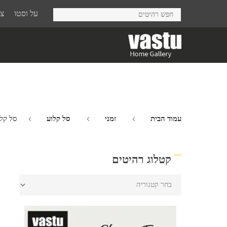
Ski
על וסטו
צר
t
mai
conten
עמוד הבית
זמני
סל קלוע
סל קלו
קטלוג רהיטים