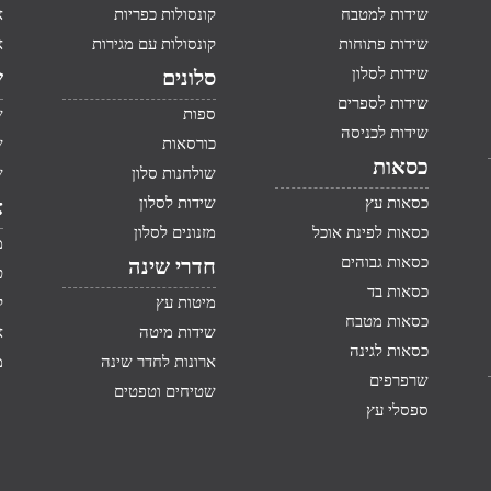
שידות למטבח
קונסולות כפריות
א
שידות פתוחות
קונסולות עם מגירות
א
שידות לסלון
סלונים
ש
שידות לספרים
ספות
ש
שידות לכניסה
כורסאות
ש
כסאות
שולחנות סלון
ש
כסאות עץ
שידות לסלון
א
כסאות לפינת אוכל
מזנונים לסלון
מ
כסאות גבוהים
חדרי שינה
ט
כסאות בד
מיטות עץ
ק
כסאות מטבח
שידות מיטה
א
כסאות לגינה
ארונות לחדר שינה
מ
שרפרפים
שטיחים וטפטים
ספסלי עץ