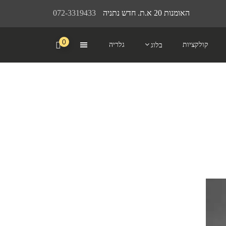
האומנות 20 א.ת. חדש נתניה
072-3319433
0
קולקציות
גלריה
בלוג