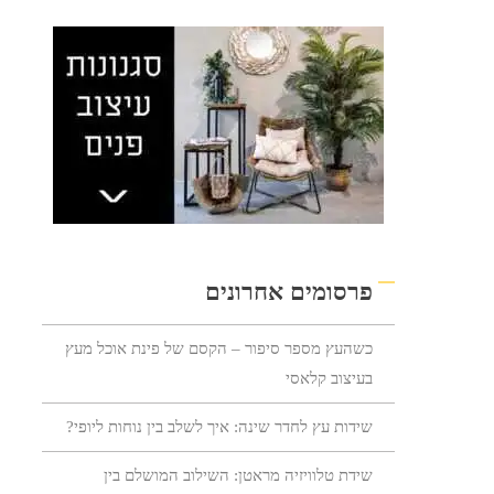
פרסומים אחרונים
כשהעץ מספר סיפור – הקסם של פינת אוכל מעץ
בעיצוב קלאסי
שידות עץ לחדר שינה: איך לשלב בין נוחות ליופי?
שידת טלוויזיה מראטן: השילוב המושלם בין