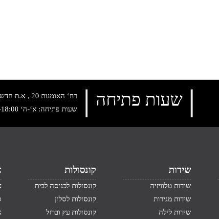
שעות פתיחה
רח‘ האומנות 20 , א.ת חדש נתניה, טלפון:
שעות פתיחה: א‘-ה‘ 10:00-18:00 , שישי: 9:00-14:00
שידות
קונסולות
א
שידות טלוויזיה
קונסולות לכניסה לבית
א
שידות מגירות
קונסולות לסלון
ס
שידות לילה
קונסולות עץ וברזל
א