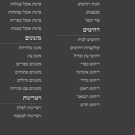
חנות רהיטים
פינות אוכל עגולות
מבצעים
פינות אוכל נפתחות
צור קשר
פינות אוכל כפריות
פינות אוכל קטנות
רהיטים
מזנונים
רהיטים לבית
קולקציות רהיטים
מזנון טלוויזיה
רהיטי עץ וברזל
מזנון עץ
ריהוט כפרי
מזנונים כפריים
ריהוט אינדונזי
מזנונים פתוחים
ריהוט נורדי
מזנונים גדולים
ריהוט ראטן
מזנונים עם מגירות
ריהוט וינטאג'
ויטרינות
ריהוט חדש
ויטרינות לסלון
ויטרינות למטבח