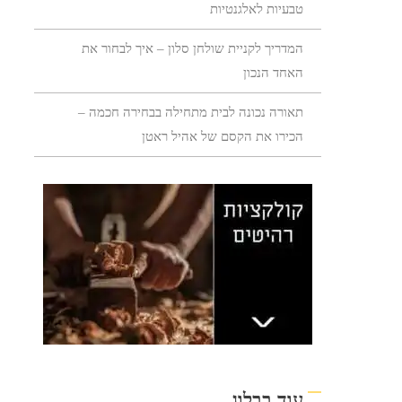
טבעיות לאלגנטיות
המדריך לקניית שולחן סלון – איך לבחור את
האחד הנכון
תאורה נכונה לבית מתחילה בבחירה חכמה –
הכירו את הקסם של אהיל ראטן
עוד בבלוג