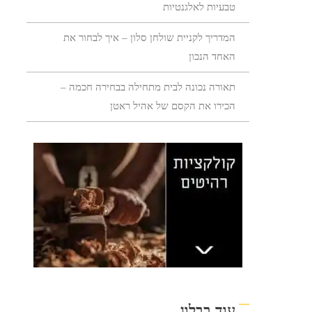
טבעיות לאלגנטיות
המדריך לקניית שולחן סלון – איך לבחור את
האחד הנכון
תאורה נכונה לבית מתחילה בבחירה חכמה –
הכירו את הקסם של אהיל ראטן
עוד בבלוג