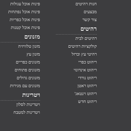
חנות רהיטים
פינות אוכל עגולות
מבצעים
פינות אוכל נפתחות
צור קשר
פינות אוכל כפריות
פינות אוכל קטנות
רהיטים
מזנונים
רהיטים לבית
קולקציות רהיטים
מזנון טלוויזיה
רהיטי עץ וברזל
מזנון עץ
ריהוט כפרי
מזנונים כפריים
ריהוט אינדונזי
מזנונים פתוחים
ריהוט נורדי
מזנונים גדולים
ריהוט ראטן
מזנונים עם מגירות
ריהוט וינטאג'
ויטרינות
ריהוט חדש
ויטרינות לסלון
ויטרינות למטבח