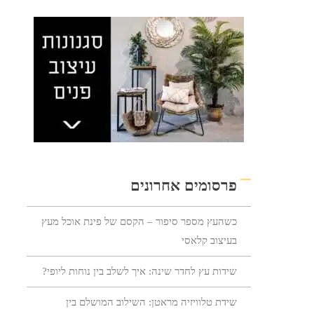
פרסומים אחרונים
כשהעץ מספר סיפור – הקסם של פינת אוכל מעץ
בעיצוב קלאסי
שידות עץ לחדר שינה: איך לשלב בין נוחות ליופי?
שידת טלוויזיה מראטן: השילוב המושלם בין