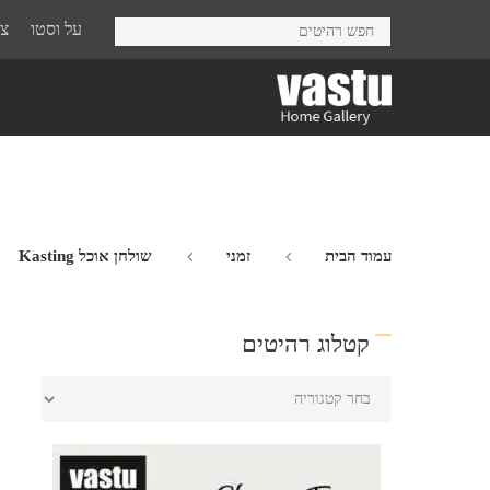
Ski
על וסטו
צר
t
mai
conten
עמוד הבית
זמני
שולחן אוכל Kasting
קטלוג רהיטים