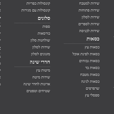
שידות למטבח
קונסולות כפריות
א
שידות פתוחות
קונסולות עם מגירות
א
שידות לסלון
סלונים
ש
שידות לספרים
ספות
ש
שידות לכניסה
כורסאות
ש
כסאות
שולחנות סלון
ש
כסאות עץ
שידות לסלון
א
כסאות לפינת אוכל
מזנונים לסלון
מ
כסאות גבוהים
חדרי שינה
ט
כסאות בד
מיטות עץ
ק
כסאות מטבח
שידות מיטה
א
כסאות לגינה
ארונות לחדר שינה
מ
שרפרפים
שטיחים וטפטים
ספסלי עץ