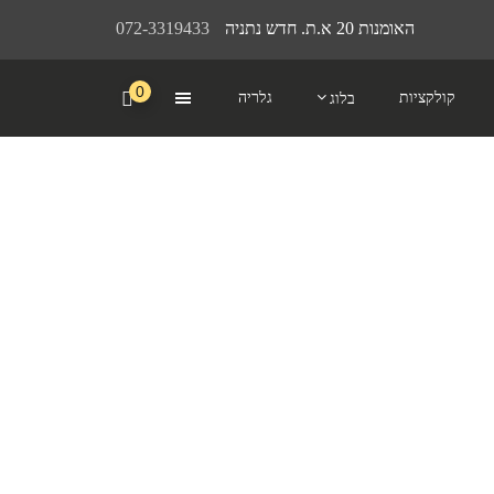
האומנות 20 א.ת. חדש נתניה
072-3319433
0
קולקציות
גלריה
בלוג