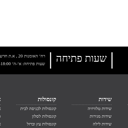
שעות פתיחה
רח‘ האומנות 20 , א.ת חדש נתניה, טלפון:
שעות פתיחה: א‘-ה‘ 10:00-18:00 , שישי: 9:00-14:00
שידות
קונסולות
א
שידות טלוויזיה
קונסולות לכניסה לבית
א
שידות מגירות
קונסולות לסלון
ס
שידות לילה
קונסולות עץ וברזל
א