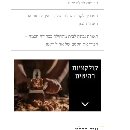
טבעיות לאלגנטיות
המדריך לקניית שולחן סלון – איך לבחור את
האחד הנכון
תאורה נכונה לבית מתחילה בבחירה חכמה –
הכירו את הקסם של אהיל ראטן
עוד בבלוג