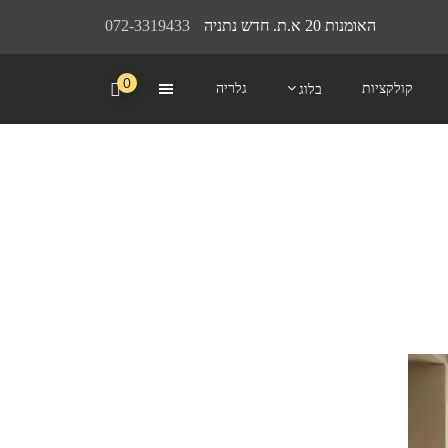
האומנות 20 א.ת. חדש נתניה
072-3319433
0
קולקציות
גלריה
בלוג