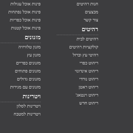
חנות רהיטים
פינות אוכל עגולות
מבצעים
פינות אוכל נפתחות
צור קשר
פינות אוכל כפריות
פינות אוכל קטנות
רהיטים
מזנונים
רהיטים לבית
קולקציות רהיטים
מזנון טלוויזיה
רהיטי עץ וברזל
מזנון עץ
ריהוט כפרי
מזנונים כפריים
ריהוט אינדונזי
מזנונים פתוחים
ריהוט נורדי
מזנונים גדולים
ריהוט ראטן
מזנונים עם מגירות
ריהוט וינטאג'
ויטרינות
ריהוט חדש
ויטרינות לסלון
ויטרינות למטבח