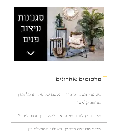
פרסומים אחרונים
כשהעץ מספר סיפור – הקסם של פינת אוכל מעץ
בעיצוב קלאסי
שידות עץ לחדר שינה: איך לשלב בין נוחות ליופי?
שידת טלוויזיה מראטן: השילוב המושלם בין