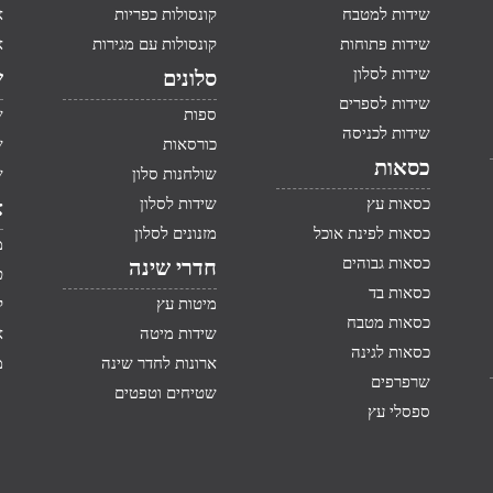
שידות למטבח
קונסולות כפריות
א
שידות פתוחות
קונסולות עם מגירות
א
שידות לסלון
סלונים
ש
שידות לספרים
ספות
ש
שידות לכניסה
כורסאות
ש
כסאות
שולחנות סלון
ש
כסאות עץ
שידות לסלון
א
כסאות לפינת אוכל
מזנונים לסלון
מ
כסאות גבוהים
חדרי שינה
ט
כסאות בד
מיטות עץ
ק
כסאות מטבח
שידות מיטה
א
כסאות לגינה
ארונות לחדר שינה
מ
שרפרפים
שטיחים וטפטים
ספסלי עץ