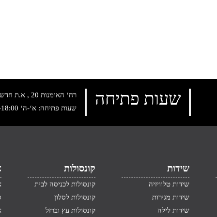
שעות פתיחה
רח‘ האומנות 20 , א.ת חדש נתניה, טלפון:
שעות פתיחה: א‘-ה‘ 10:00-18:00 , שישי: 9:00-14:00
שידות
קונסולות
א
שידות טלוויזיה
קונסולות לכניסה לבית
א
שידות מגירות
קונסולות לסלון
ס
שידות לילה
קונסולות עץ וברזל
א