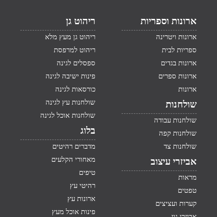
ארונות וספריות
ריהוט גן
ארונות ויטרינה
ריהוט גן מעץ מלא
ספריות לבית
ריהוט למרפסת
ארונות בגדים
ספסלים לגינה
ארונות ספרים
פינות ישיבה לגינה
ארונות
כורסאות לגינה
שולחנות עץ לגינה
שולחנות
שולחנות אוכל לגינה
שולחנות עבודה
בלוג
שולחנות קפה
שולחנות צד
מדברים רהיטים
מאחורי הקלעים
אביזרי עיצוב
טיפים
מראות
רהיטי עץ
טפטים
ארונות עץ
קערות ועציצים
פינות אוכל מעץ
אביזרי נוי