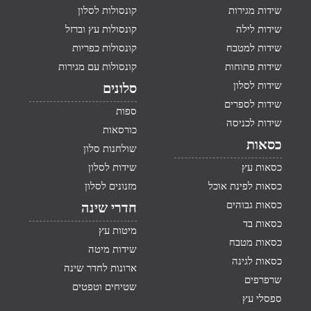
שידות מגירות
קונסולות לסלון
שידות לילה
קונסולות עץ וברזל
שידות למטבח
קונסולות כפריות
שידות פתוחות
קונסולות עם מגירות
שידות לסלון
סלונים
שידות לספרים
ספות
שידות לכניסה
כורסאות
כסאות
שולחנות סלון
כסאות עץ
שידות לסלון
כסאות לפינת אוכל
מזנונים לסלון
כסאות גבוהים
חדרי שינה
כסאות בד
מיטות עץ
כסאות מטבח
שידות מיטה
כסאות לגינה
ארונות לחדר שינה
שרפרפים
שטיחים וטפטים
ספסלי עץ