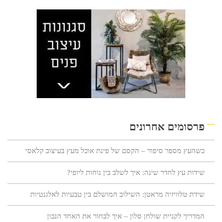
פרסומים אחרונים
כשהעץ מספר סיפור – הקסם של פינת אוכל מעץ בעיצוב קלאסי
שידות עץ לחדר שינה: איך לשלב בין נוחות ליופי?
שידת טלוויזיה מראטן: השילוב המושלם בין טבעיות לאלגנטיות
המדריך לקניית שולחן סלון – איך לבחור את האחד הנכון