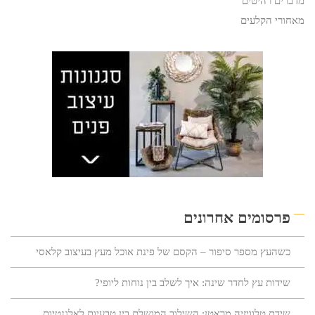
מדברים רהיטים
מאחורי הקלעים
פרסומים אחרונים
כשהעץ מספר סיפור – הקסם של פינת אוכל מעץ בעיצוב קלאסי
שידות עץ לחדר שינה: איך לשלב בין נוחות ליופי?
שידת טלוויזיה מראטן: השילוב המושלם בין טבעיות לאלגנטיות