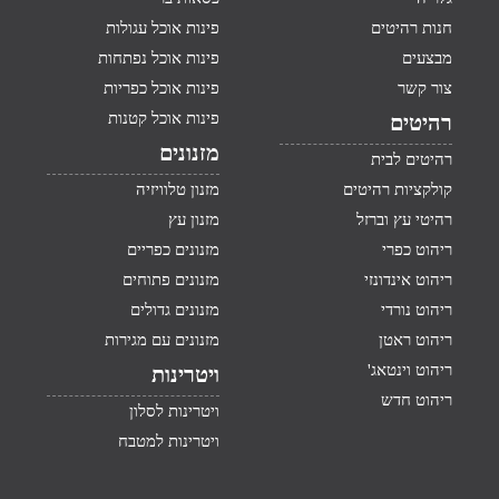
חנות רהיטים
פינות אוכל עגולות
מבצעים
פינות אוכל נפתחות
צור קשר
פינות אוכל כפריות
פינות אוכל קטנות
רהיטים
מזנונים
רהיטים לבית
קולקציות רהיטים
מזנון טלוויזיה
רהיטי עץ וברזל
מזנון עץ
ריהוט כפרי
מזנונים כפריים
ריהוט אינדונזי
מזנונים פתוחים
ריהוט נורדי
מזנונים גדולים
ריהוט ראטן
מזנונים עם מגירות
ריהוט וינטאג'
ויטרינות
ריהוט חדש
ויטרינות לסלון
ויטרינות למטבח