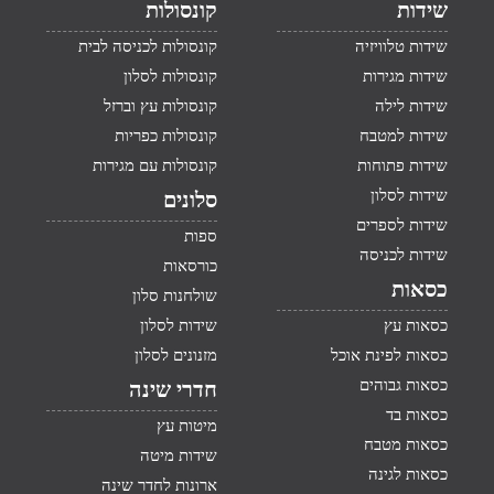
שידות
קונסולות
שידות טלוויזיה
קונסולות לכניסה לבית
שידות מגירות
קונסולות לסלון
שידות לילה
קונסולות עץ וברזל
שידות למטבח
קונסולות כפריות
שידות פתוחות
קונסולות עם מגירות
שידות לסלון
סלונים
שידות לספרים
ספות
שידות לכניסה
כורסאות
כסאות
שולחנות סלון
כסאות עץ
שידות לסלון
כסאות לפינת אוכל
מזנונים לסלון
כסאות גבוהים
חדרי שינה
כסאות בד
מיטות עץ
כסאות מטבח
שידות מיטה
כסאות לגינה
ארונות לחדר שינה