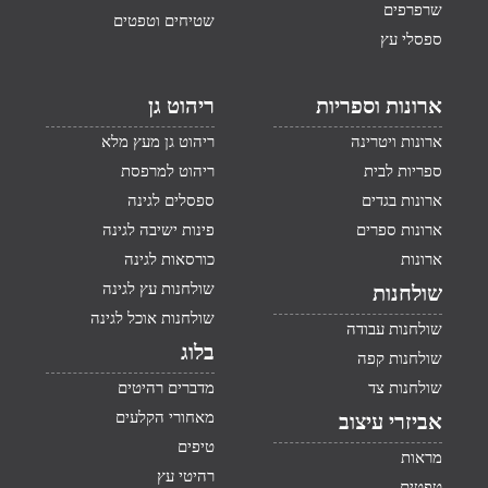
שרפרפים
שטיחים וטפטים
ספסלי עץ
ארונות וספריות
ריהוט גן
ארונות ויטרינה
ריהוט גן מעץ מלא
ספריות לבית
ריהוט למרפסת
ארונות בגדים
ספסלים לגינה
ארונות ספרים
פינות ישיבה לגינה
ארונות
כורסאות לגינה
שולחנות עץ לגינה
שולחנות
שולחנות אוכל לגינה
שולחנות עבודה
בלוג
שולחנות קפה
שולחנות צד
מדברים רהיטים
מאחורי הקלעים
אביזרי עיצוב
טיפים
מראות
רהיטי עץ
טפטים