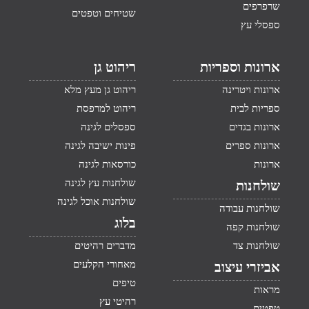
שרפרפים
שטיחים וטפטים
ספסלי עץ
ארונות וספריות
ריהוט גן
ארונות ויטרינה
ריהוט גן מעץ מלא
ספריות לבית
ריהוט למרפסת
ארונות בגדים
ספסלים לגינה
ארונות ספרים
פינות ישיבה לגינה
ארונות
כורסאות לגינה
שולחנות עץ לגינה
שולחנות
שולחנות אוכל לגינה
שולחנות עבודה
בלוג
שולחנות קפה
שולחנות צד
מדברים רהיטים
מאחורי הקלעים
אביזרי עיצוב
טיפים
מראות
רהיטי עץ
טפטים