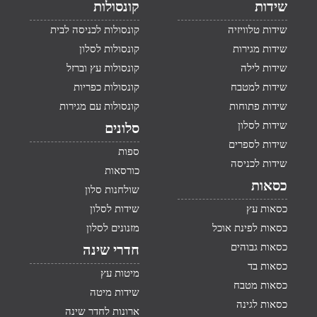
שידות
קונסולות
שידות טלוויזיה
קונסולות לכניסה לבית
שידות מגירות
קונסולות לסלון
שידות לילה
קונסולות עץ וברזל
שידות למטבח
קונסולות כפריות
שידות פתוחות
קונסולות עם מגירות
שידות לסלון
סלונים
שידות לספרים
ספות
שידות לכניסה
כורסאות
כסאות
שולחנות סלון
כסאות עץ
שידות לסלון
כסאות לפינת אוכל
מזנונים לסלון
כסאות גבוהים
חדרי שינה
כסאות בד
מיטות עץ
כסאות מטבח
שידות מיטה
כסאות לגינה
ארונות לחדר שינה