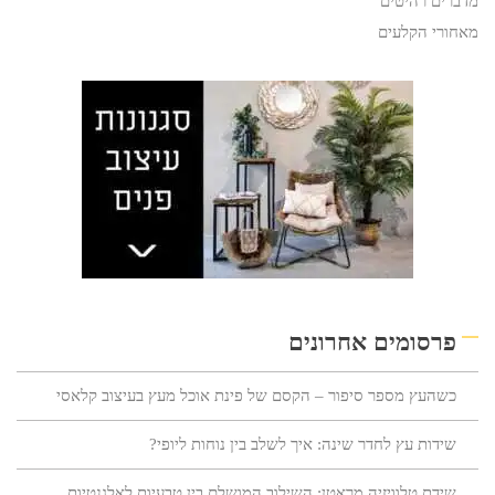
מדברים רהיטים
מאחורי הקלעים
פרסומים אחרונים
כשהעץ מספר סיפור – הקסם של פינת אוכל מעץ בעיצוב קלאסי
שידות עץ לחדר שינה: איך לשלב בין נוחות ליופי?
שידת טלוויזיה מראטן: השילוב המושלם בין טבעיות לאלגנטיות