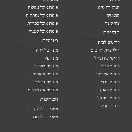
חנות רהיטים
פינות אוכל עגולות
מבצעים
פינות אוכל נפתחות
צור קשר
פינות אוכל כפריות
פינות אוכל קטנות
רהיטים
מזנונים
רהיטים לבית
קולקציות רהיטים
מזנון טלוויזיה
רהיטי עץ וברזל
מזנון עץ
ריהוט כפרי
מזנונים כפריים
ריהוט אינדונזי
מזנונים פתוחים
ריהוט נורדי
מזנונים גדולים
ריהוט ראטן
מזנונים עם מגירות
ריהוט וינטאג'
ויטרינות
ריהוט חדש
ויטרינות לסלון
ויטרינות למטבח