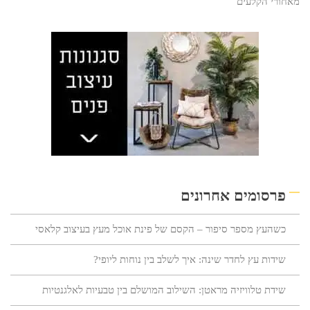
מאחורי הקלעים
פרסומים אחרונים
כשהעץ מספר סיפור – הקסם של פינת אוכל מעץ בעיצוב קלאסי
שידות עץ לחדר שינה: איך לשלב בין נוחות ליופי?
שידת טלוויזיה מראטן: השילוב המושלם בין טבעיות לאלגנטיות