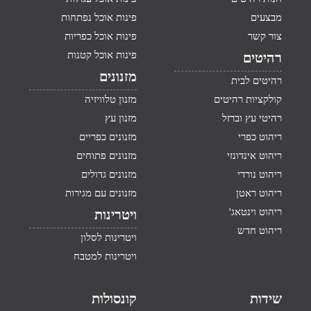
מבצעים
פינות אוכל נפתחות
צור קשר
פינות אוכל כפריות
פינות אוכל קטנות
רהיטים
מזנונים
רהיטים לבית
קולקציות רהיטים
מזנון טלוויזיה
רהיטי עץ וברזל
מזנון עץ
ריהוט כפרי
מזנונים כפריים
ריהוט אינדונזי
מזנונים פתוחים
ריהוט נורדי
מזנונים גדולים
ריהוט ראטן
מזנונים עם מגירות
ריהוט וינטאג'
ויטרינות
ריהוט חדש
ויטרינות לסלון
ויטרינות למטבח
שידות
קונסולות