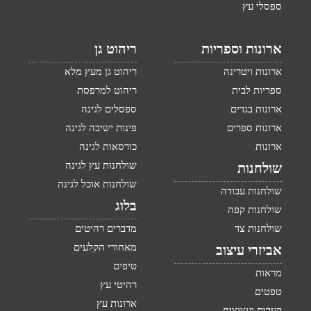
ספסלי עץ
ארונות וספריות
ריהוט גן
ארונות ויטרינה
ריהוט גן מעץ מלא
ספריות לבית
ריהוט למרפסת
ארונות בגדים
ספסלים לגינה
ארונות ספרים
פינות ישיבה לגינה
ארונות
כורסאות לגינה
שולחנות עץ לגינה
שולחנות
שולחנות אוכל לגינה
שולחנות עבודה
בלוג
שולחנות קפה
שולחנות צד
מדברים רהיטים
מאחורי הקלעים
אביזרי עיצוב
טיפים
מראות
רהיטי עץ
טפטים
ארונות עץ
קערות ועציצים