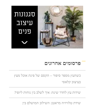
פרסומים אחרונים
כשהעץ מספר סיפור – הקסם של פינת אוכל מעץ
בעיצוב קלאסי
שידות עץ לחדר שינה: איך לשלב בין נוחות ליופי?
שידת טלוויזיה מראטן: השילוב המושלם בין