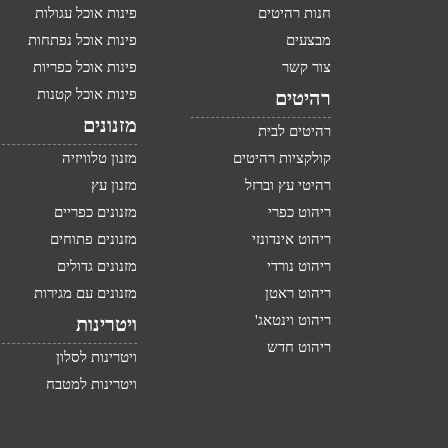
חנות רהיטים
פינות אוכל עגולות
מבצעים
פינות אוכל נפתחות
צור קשר
פינות אוכל כפריות
פינות אוכל קטנות
רהיטים
מזנונים
רהיטים לבית
קולקציות רהיטים
מזנון טלוויזיה
רהיטי עץ וברזל
מזנון עץ
ריהוט כפרי
מזנונים כפריים
ריהוט אינדונזי
מזנונים פתוחים
ריהוט נורדי
מזנונים גדולים
ריהוט ראטן
מזנונים עם מגירות
ריהוט וינטאג'
ויטרינות
ריהוט חדש
ויטרינות לסלון
ויטרינות למטבח