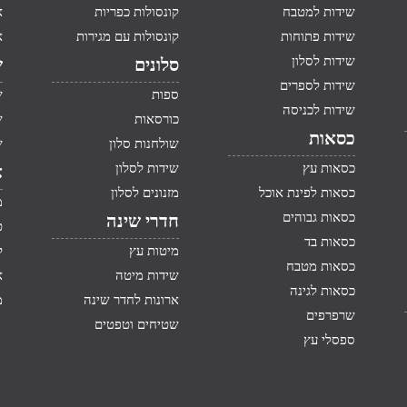
שידות למטבח
קונסולות כפריות
א
שידות פתוחות
קונסולות עם מגירות
א
שידות לסלון
סלונים
ש
שידות לספרים
ספות
ש
שידות לכניסה
כורסאות
ש
כסאות
שולחנות סלון
ש
כסאות עץ
שידות לסלון
א
כסאות לפינת אוכל
מזנונים לסלון
מ
כסאות גבוהים
חדרי שינה
ט
כסאות בד
מיטות עץ
ק
כסאות מטבח
שידות מיטה
א
כסאות לגינה
ארונות לחדר שינה
מ
שרפרפים
שטיחים וטפטים
ספסלי עץ