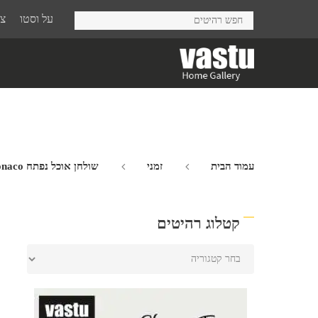
Ski
על וסטו
צר
t
mai
conten
עמוד הבית
זמני
שולחן אוכל נפתח Monaco
קטלוג רהיטים