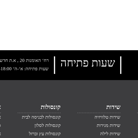
שעות פתיחה
רח‘ האומנות 20 , א.ת חדש נתניה, טלפון:
שעות פתיחה: א‘-ה‘ 10:00-18:00 , שישי: 9:00-14:00
שידות
קונסולות
א
שידות טלוויזיה
קונסולות לכניסה לבית
א
שידות מגירות
קונסולות לסלון
ס
שידות לילה
קונסולות עץ וברזל
א