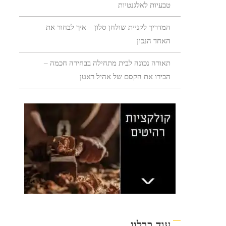
טבעיות לאלגנטיות
המדריך לקניית שולחן סלון – איך לבחור את
האחד הנכון
תאורה נכונה לבית מתחילה בבחירה חכמה –
הכירו את הקסם של אהיל ראטן
עוד בבלוג