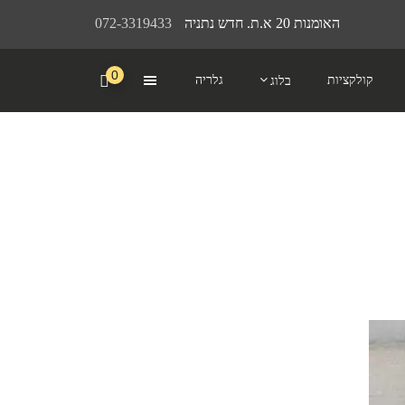
האומנות 20 א.ת. חדש נתניה
072-3319433
0
קולקציות
גלריה
בלוג