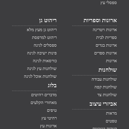
ספסלי עץ
ארונות וספריות
ריהוט גן
ארונות ויטרינה
ריהוט גן מעץ מלא
ספריות לבית
ריהוט למרפסת
ארונות בגדים
ספסלים לגינה
ארונות ספרים
פינות ישיבה לגינה
ארונות
כורסאות לגינה
שולחנות עץ לגינה
שולחנות
שולחנות אוכל לגינה
שולחנות עבודה
בלוג
שולחנות קפה
שולחנות צד
מדברים רהיטים
מאחורי הקלעים
אביזרי עיצוב
טיפים
מראות
רהיטי עץ
טפטים
ארונות עץ
קערות ועציצים