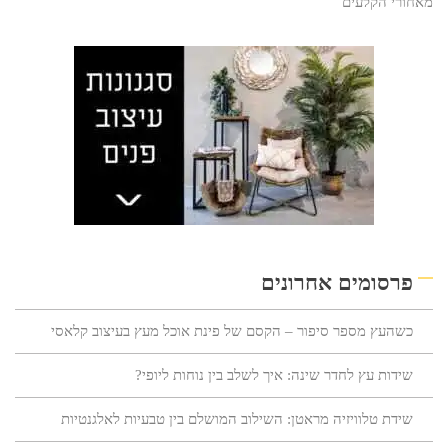
מאחורי הקלעים
פרסומים אחרונים
כשהעץ מספר סיפור – הקסם של פינת אוכל מעץ בעיצוב קלאסי
שידות עץ לחדר שינה: איך לשלב בין נוחות ליופי?
שידת טלוויזיה מראטן: השילוב המושלם בין טבעיות לאלגנטיות