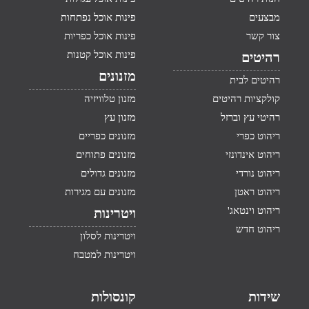
מבצעים
פינות אוכל נפתחות
צור קשר
פינות אוכל כפריות
פינות אוכל קטנות
רהיטים
מזנונים
רהיטים לבית
קולקציות רהיטים
מזנון טלוויזיה
רהיטי עץ וברזל
מזנון עץ
ריהוט כפרי
מזנונים כפריים
ריהוט אינדונזי
מזנונים פתוחים
ריהוט נורדי
מזנונים גדולים
ריהוט ראטן
מזנונים עם מגירות
ריהוט וינטאג'
ויטרינות
ריהוט חדש
ויטרינות לסלון
ויטרינות למטבח
שידות
קונסולות