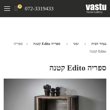
Ski
Menu
0
072-3319433
t
mai
conten
עמוד הבית
זמני
ספריה Edito קטנה
ספריה
Edito קטנה
ספריה Edito קטנה