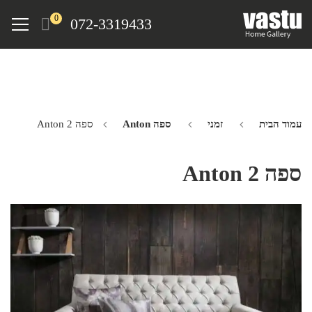
Ski
Menu
0
072-3319433
t
mai
conten
עמוד הבית
זמני
ספה Anton
ספה Anton 2
ספה Anton 2