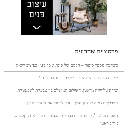
פרסומים אחרונים
כשהעץ מספר סיפור – הקסם של פינת אוכל מעץ בעיצוב קלאסי
שידות עץ לחדר שינה: איך לשלב בין נוחות ליופי?
שידת טלוויזיה מראטן: השילוב המושלם בין טבעיות לאלגנטיות
המדריך לקניית שולחן סלון – איך לבחור את האחד הנכון
תאורה נכונה לבית מתחילה בבחירה חכמה – הכירו את הקסם של
אהיל ראטן