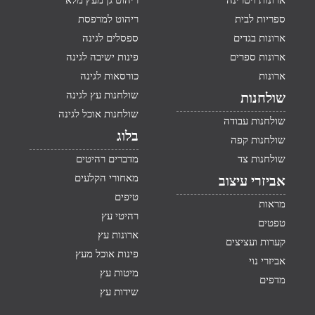
ארונות ויטרינה
ריהוט גן מעץ מלא
ספריות לבית
ריהוט למרפסת
ארונות בגדים
ספסלים לגינה
ארונות ספרים
פינות ישיבה לגינה
ארונות
כורסאות לגינה
שולחנות עץ לגינה
שולחנות
שולחנות אוכל לגינה
שולחנות עבודה
בלוג
שולחנות קפה
שולחנות צד
מדברים רהיטים
מאחורי הקלעים
אביזרי עיצוב
טיפים
מראות
רהיטי עץ
טפטים
ארונות עץ
קערות ועציצים
פינות אוכל מעץ
אביזרי נוי
מיטות עץ
מדפים
שידות עץ