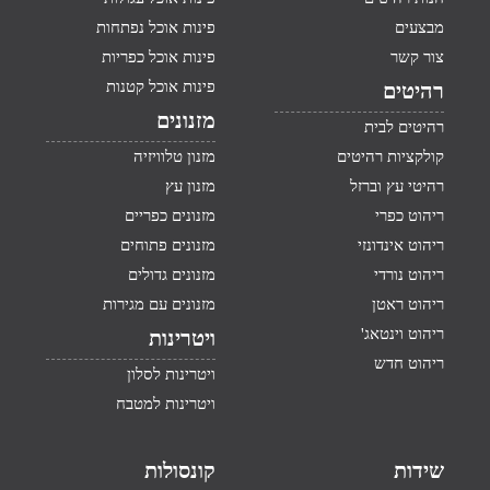
מבצעים
פינות אוכל נפתחות
צור קשר
פינות אוכל כפריות
פינות אוכל קטנות
רהיטים
מזנונים
רהיטים לבית
קולקציות רהיטים
מזנון טלוויזיה
רהיטי עץ וברזל
מזנון עץ
ריהוט כפרי
מזנונים כפריים
ריהוט אינדונזי
מזנונים פתוחים
ריהוט נורדי
מזנונים גדולים
ריהוט ראטן
מזנונים עם מגירות
ריהוט וינטאג'
ויטרינות
ריהוט חדש
ויטרינות לסלון
ויטרינות למטבח
שידות
קונסולות