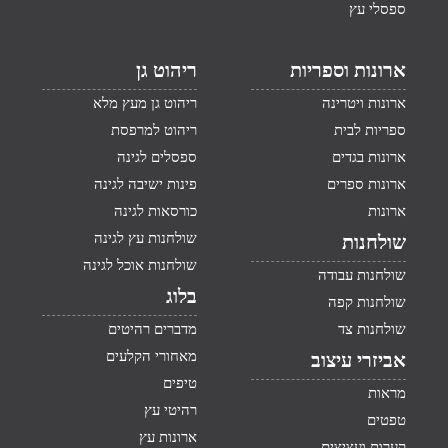
ספסלי עץ
ארונות וספריות
ריהוט גן
ארונות ויטרינה
ריהוט גן מעץ מלא
ספריות לבית
ריהוט למרפסת
ארונות בגדים
ספסלים לגינה
ארונות ספרים
פינות ישיבה לגינה
ארונות
כורסאות לגינה
שולחנות עץ לגינה
שולחנות
שולחנות אוכל לגינה
שולחנות עבודה
בלוג
שולחנות קפה
שולחנות צד
מדברים רהיטים
מאחורי הקלעים
אביזרי עיצוב
טיפים
מראות
רהיטי עץ
טפטים
ארונות עץ
קערות ועציצים