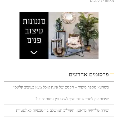
מאחורי הקלעים
פרסומים אחרונים
כשהעץ מספר סיפור – הקסם של פינת אוכל מעץ בעיצוב קלאסי
שידות עץ לחדר שינה: איך לשלב בין נוחות ליופי?
שידת טלוויזיה מראטן: השילוב המושלם בין טבעיות לאלגנטיות