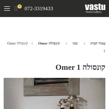
Ski
Menu
0
072-3319433
t
mai
conten
עמוד הבית
זמני
קונסולה Omer
קונסולה Omer
1
קונסולה Omer 1