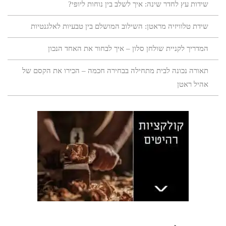
שידות עץ לחדר שינה: איך לשלב בין נוחות ליופי?
שידת טלוויזיה מראטן: השילוב המושלם בין טבעיות לאלגנטיות
המדריך לקניית שולחן סלון – איך לבחור את האחד הנכון
תאורה נכונה לבית מתחילה בבחירה חכמה – הכירו את הקסם של
אהיל ראטן