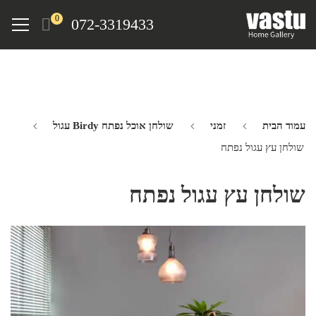
Ski
Menu
0
072-3319433
t
mai
conten
עמוד הבית
זמני
שולחן אוכל נפתח Birdy עגול
שולחן עץ עגול נפתח
שולחן עץ עגול נפתח