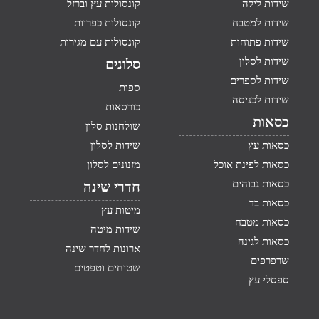
שידות לילה
קונסולות עץ וברזל
שידות למטבח
קונסולות כפריות
שידות פתוחות
קונסולות עם מגירות
שידות לסלון
סלונים
שידות לספרים
ספות
שידות לכניסה
כורסאות
כסאות
שולחנות סלון
כסאות עץ
שידות לסלון
כסאות לפינת אוכל
מזנונים לסלון
כסאות גבוהים
חדרי שינה
כסאות בד
מיטות עץ
כסאות מטבח
שידות מיטה
כסאות לגינה
ארונות לחדר שינה
שרפרפים
שטיחים וטפטים
ספסלי עץ