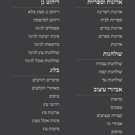
ארונות וספריות
ריהוט גן
ארונות ויטרינה
ריהוט גן מעץ מלא
ספריות לבית
ריהוט למרפסת
ארונות בגדים
ספסלים לגינה
ארונות ספרים
פינות ישיבה לגינה
ארונות
כורסאות לגינה
שולחנות עץ לגינה
שולחנות
שולחנות אוכל לגינה
שולחנות עבודה
בלוג
שולחנות קפה
שולחנות צד
מדברים רהיטים
מאחורי הקלעים
אביזרי עיצוב
טיפים
מראות
רהיטי עץ
טפטים
ארונות עץ
קערות ועציצים
פינות אוכל מעץ
אביזרי נוי
מיטות עץ
מדפים