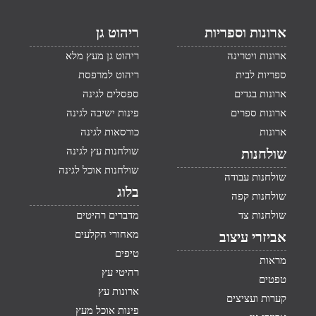
ארונות וספריות
ריהוט גן
ארונות ויטרינה
ריהוט גן מעץ מלא
ספריות לבית
ריהוט למרפסת
ארונות בגדים
ספסלים לגינה
ארונות ספרים
פינות ישיבה לגינה
ארונות
כורסאות לגינה
שולחנות עץ לגינה
שולחנות
שולחנות אוכל לגינה
שולחנות עבודה
בלוג
שולחנות קפה
שולחנות צד
מדברים רהיטים
מאחורי הקלעים
אביזרי עיצוב
טיפים
מראות
רהיטי עץ
טפטים
ארונות עץ
קערות ועציצים
פינות אוכל מעץ