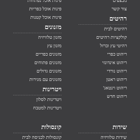
מבצעים
פינות אוכל נפתחות
צור קשר
פינות אוכל כפריות
פינות אוכל קטנות
רהיטים
מזנונים
רהיטים לבית
קולקציות רהיטים
מזנון טלוויזיה
רהיטי עץ וברזל
מזנון עץ
ריהוט כפרי
מזנונים כפריים
ריהוט אינדונזי
מזנונים פתוחים
ריהוט נורדי
מזנונים גדולים
ריהוט ראטן
מזנונים עם מגירות
ריהוט וינטאג'
ויטרינות
ריהוט חדש
ויטרינות לסלון
ויטרינות למטבח
שידות
קונסולות
שידות טלוויזיה
קונסולות לכניסה לבית