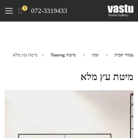
Ski
Menu
0
072-3319433
t
mai
conten
עמוד הבית
זמני
מיטה Tuareg
מיטת עץ מלא
מיטת עץ מלא