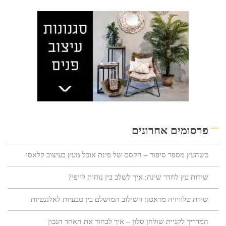
פרסומים אחרונים
כשהעץ מספר סיפור – הקסם של פינת אוכל מעץ בעיצוב קלאסי
שידות עץ לחדר שינה: איך לשלב בין נוחות ליופי?
שידת טלוויזיה מראטן: השילוב המושלם בין טבעיות לאלגנטיות
המדריך לקניית שולחן סלון – איך לבחור את האחד הנכון