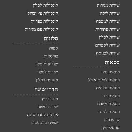
שידות מגירות
קונסולות לסלון
שידות לילה
קונסולות עץ וברזל
שידות למטבח
קונסולות כפריות
שידות פתוחות
קונסולות עם מגירות
שידות לסלון
סלונים
שידות לספרים
ספות
שידות לכניסה
כורסאות
כסאות
שולחנות סלון
כסאות עץ
שידות לסלון
כסאות לפינת אוכל
מזנונים לסלון
כסאות גבוהים
חדרי שינה
כסאות בד
מיטות עץ
כסאות מטבח
שידות מיטה
כסאות לגינה
ארונות לחדר שינה
שרפרפים
שטיחים וטפטים
ספסלי עץ