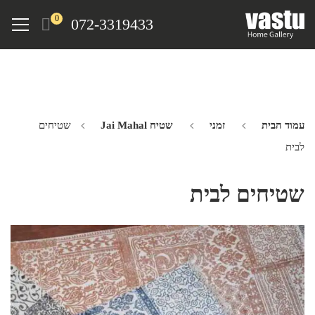
Ski
Menu
0
072-3319433
t
mai
conten
עמוד הבית
זמני
שטיח Jai Mahal
שטיחים
לבית
שטיחים לבית