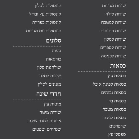
שידות מגירות
קונסולות לסלון
שידות לילה
קונסולות עץ וברזל
שידות למטבח
קונסולות כפריות
שידות פתוחות
קונסולות עם מגירות
שידות לסלון
סלונים
שידות לספרים
ספות
שידות לכניסה
כורסאות
כסאות
שולחנות סלון
כסאות עץ
שידות לסלון
כסאות לפינת אוכל
מזנונים לסלון
כסאות גבוהים
חדרי שינה
כסאות בד
מיטות עץ
כסאות מטבח
שידות מיטה
כסאות לגינה
ארונות לחדר שינה
שרפרפים
שטיחים וטפטים
ספסלי עץ