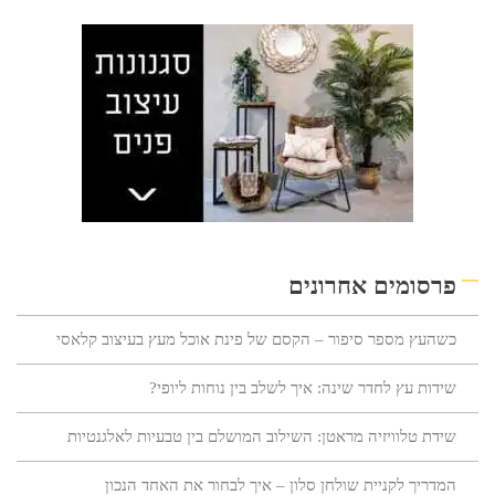
פרסומים אחרונים
כשהעץ מספר סיפור – הקסם של פינת אוכל מעץ בעיצוב קלאסי
שידות עץ לחדר שינה: איך לשלב בין נוחות ליופי?
שידת טלוויזיה מראטן: השילוב המושלם בין טבעיות לאלגנטיות
המדריך לקניית שולחן סלון – איך לבחור את האחד הנכון