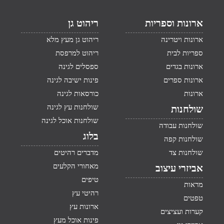
ארונות וספריות
ריהוט גן
ארונות ויטרינה
ריהוט גן מעץ מלא
ספריות לבית
ריהוט למרפסת
ארונות בגדים
ספסלים לגינה
ארונות ספרים
פינות ישיבה לגינה
ארונות
כורסאות לגינה
שולחנות עץ לגינה
שולחנות
שולחנות אוכל לגינה
שולחנות עבודה
בלוג
שולחנות קפה
שולחנות צד
מדברים רהיטים
מאחורי הקלעים
אביזרי עיצוב
טיפים
מראות
רהיטי עץ
טפטים
ארונות עץ
קערות ועציצים
פינות אוכל מעץ