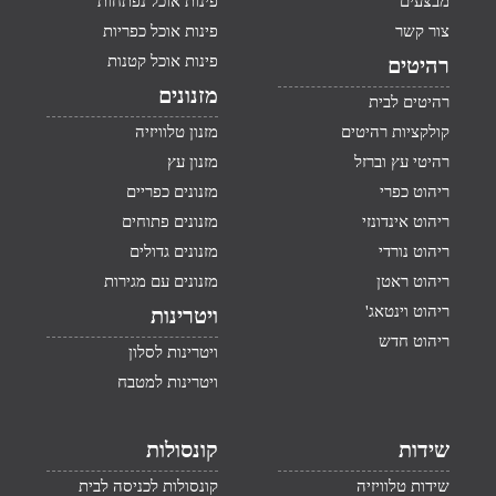
מבצעים
פינות אוכל נפתחות
צור קשר
פינות אוכל כפריות
פינות אוכל קטנות
רהיטים
מזנונים
רהיטים לבית
קולקציות רהיטים
מזנון טלוויזיה
רהיטי עץ וברזל
מזנון עץ
ריהוט כפרי
מזנונים כפריים
ריהוט אינדונזי
מזנונים פתוחים
ריהוט נורדי
מזנונים גדולים
ריהוט ראטן
מזנונים עם מגירות
ריהוט וינטאג'
ויטרינות
ריהוט חדש
ויטרינות לסלון
ויטרינות למטבח
שידות
קונסולות
שידות טלוויזיה
קונסולות לכניסה לבית