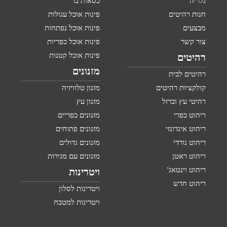
גלריה
כסאות בר
חנות רהיטים
פינות אוכל עגולות
מבצעים
פינות אוכל נפתחות
צור קשר
פינות אוכל כפריות
פינות אוכל קטנות
רהיטים
מזנונים
רהיטים לבית
קולקציות רהיטים
מזנון טלוויזיה
רהיטי עץ וברזל
מזנון עץ
ריהוט כפרי
מזנונים כפריים
ריהוט אינדונזי
מזנונים פתוחים
ריהוט נורדי
מזנונים גדולים
ריהוט ראטן
מזנונים עם מגירות
ריהוט וינטאג'
ויטרינות
ריהוט חדש
ויטרינות לסלון
ויטרינות למטבח