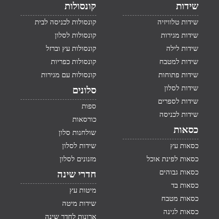
שידות
קונסולות
שידות טלוויזיה
קונסולות לכניסה לבית
שידות מגירות
קונסולות לסלון
שידות לילה
קונסולות עץ וברזל
שידות למטבח
קונסולות כפריות
שידות פתוחות
קונסולות עם מגירות
שידות לסלון
סלונים
שידות לספרים
ספות
שידות לכניסה
כורסאות
כסאות
שולחנות סלון
כסאות עץ
שידות לסלון
כסאות לפינת אוכל
מזנונים לסלון
כסאות גבוהים
חדרי שינה
כסאות בד
מיטות עץ
כסאות מטבח
שידות מיטה
כסאות לגינה
ארונות לחדר שינה