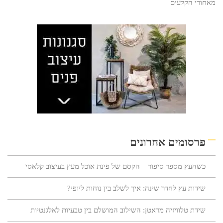
מאחורי הקלעים
פרסומים אחרונים
כשהעץ מספר סיפור – הקסם של פינת אוכל מעץ בעיצוב קלאסי
שידות עץ לחדר שינה: איך לשלב בין נוחות ליופי?
שידת טלוויזיה מראטן: השילוב המושלם בין טבעיות לאלגנטיות