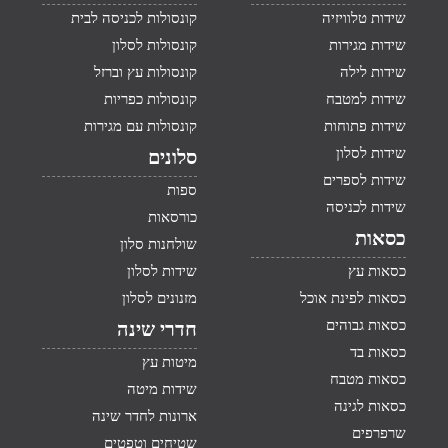
שידות טלוויזיה
קונסולות לכניסה לבית
שידות מגירות
קונסולות לסלון
שידות לילה
קונסולות עץ וברזל
שידות למטבח
קונסולות כפריות
שידות פתוחות
קונסולות עם מגירות
שידות לסלון
סלונים
שידות לספרים
ספות
שידות לכניסה
כורסאות
כסאות
שולחנות סלון
כסאות עץ
שידות לסלון
כסאות לפינת אוכל
מזנונים לסלון
כסאות גבוהים
חדרי שינה
כסאות בד
מיטות עץ
כסאות מטבח
שידות מיטה
כסאות לגינה
ארונות לחדר שינה
שרפרפים
שטיחים וטפטים