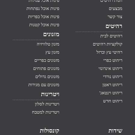
חנות רהיטים
פינות אוכל עגולות
מבצעים
פינות אוכל נפתחות
צור קשר
פינות אוכל כפריות
פינות אוכל קטנות
רהיטים
מזנונים
רהיטים לבית
קולקציות רהיטים
מזנון טלוויזיה
רהיטי עץ וברזל
מזנון עץ
ריהוט כפרי
מזנונים כפריים
ריהוט אינדונזי
מזנונים פתוחים
ריהוט נורדי
מזנונים גדולים
ריהוט ראטן
מזנונים עם מגירות
ריהוט וינטאג'
ויטרינות
ריהוט חדש
ויטרינות לסלון
ויטרינות למטבח
שידות
קונסולות