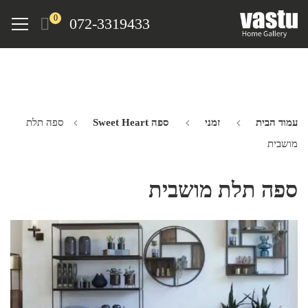
Ski
Menu
0
072-3319433
t
mai
conten
עמוד הבית
זמני
ספה Sweet Heart
ספה תלת
מושבית
ספה תלת מושבית