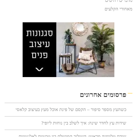
מדברים רהיטים
מאחורי הקלעים
פרסומים אחרונים
כשהעץ מספר סיפור – הקסם של פינת אוכל מעץ בעיצוב קלאסי
שידות עץ לחדר שינה: איך לשלב בין נוחות ליופי?
שידת טלוויזיה מראטן: השילוב המושלם בין טבעיות לאלגנטיות