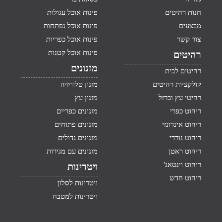
חנות רהיטים
פינות אוכל עגולות
מבצעים
פינות אוכל נפתחות
צור קשר
פינות אוכל כפריות
פינות אוכל קטנות
רהיטים
מזנונים
רהיטים לבית
קולקציות רהיטים
מזנון טלוויזיה
רהיטי עץ וברזל
מזנון עץ
ריהוט כפרי
מזנונים כפריים
ריהוט אינדונזי
מזנונים פתוחים
ריהוט נורדי
מזנונים גדולים
ריהוט ראטן
מזנונים עם מגירות
ריהוט וינטאג'
ויטרינות
ריהוט חדש
ויטרינות לסלון
ויטרינות למטבח