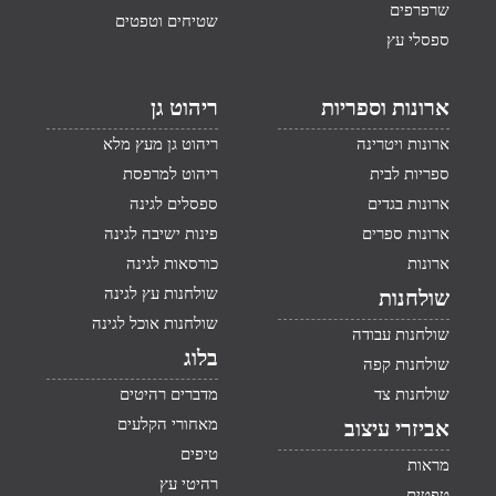
שרפרפים
שטיחים וטפטים
ספסלי עץ
ארונות וספריות
ריהוט גן
ארונות ויטרינה
ריהוט גן מעץ מלא
ספריות לבית
ריהוט למרפסת
ארונות בגדים
ספסלים לגינה
ארונות ספרים
פינות ישיבה לגינה
ארונות
כורסאות לגינה
שולחנות עץ לגינה
שולחנות
שולחנות אוכל לגינה
שולחנות עבודה
בלוג
שולחנות קפה
שולחנות צד
מדברים רהיטים
מאחורי הקלעים
אביזרי עיצוב
טיפים
מראות
רהיטי עץ
טפטים