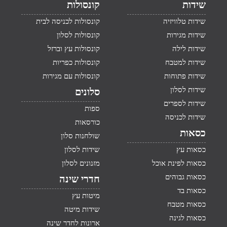
שידות
קונסולות
שידות טלוויזיה
קונסולות לכניסה לבית
שידות מגירות
קונסולות לסלון
שידות לילה
קונסולות עץ וברזל
שידות למטבח
קונסולות כפריות
שידות פתוחות
קונסולות עם מגירות
שידות לסלון
סלונים
שידות לספרים
ספות
שידות לכניסה
כורסאות
כסאות
שולחנות סלון
כסאות עץ
שידות לסלון
כסאות לפינת אוכל
מזנונים לסלון
כסאות גבוהים
חדרי שינה
כסאות בד
מיטות עץ
כסאות מטבח
שידות מיטה
כסאות לגינה
ארונות לחדר שינה