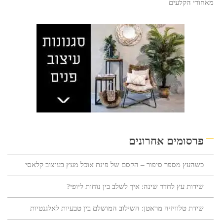
מאחורי הקלעים
פרסומים אחרונים
כשהעץ מספר סיפור – הקסם של פינת אוכל מעץ בעיצוב קלאסי
שידות עץ לחדר שינה: איך לשלב בין נוחות ליופי?
שידת טלוויזיה מראטן: השילוב המושלם בין טבעיות לאלגנטיות