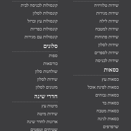
שידות טלוויזיה
קונסולות לכניסה לבית
שידות מגירות
קונסולות לסלון
שידות לילה
קונסולות עץ וברזל
שידות למטבח
קונסולות כפריות
שידות פתוחות
קונסולות עם מגירות
שידות לסלון
סלונים
שידות לספרים
ספות
שידות לכניסה
כורסאות
כסאות
שולחנות סלון
כסאות עץ
שידות לסלון
כסאות לפינת אוכל
מזנונים לסלון
כסאות גבוהים
חדרי שינה
כסאות בד
מיטות עץ
כסאות מטבח
שידות מיטה
כסאות לגינה
ארונות לחדר שינה
שרפרפים
שטיחים וטפטים