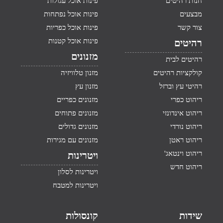
חנות רהיטים
פינות אוכל עגולות
מבצעים
פינות אוכל נפתחות
צור קשר
פינות אוכל כפריות
פינות אוכל קטנות
רהיטים
מזנונים
רהיטים לבית
קולקציות רהיטים
מזנון טלוויזיה
רהיטי עץ וברזל
מזנון עץ
ריהוט כפרי
מזנונים כפריים
ריהוט אינדונזי
מזנונים פתוחים
ריהוט נורדי
מזנונים גדולים
ריהוט ראטן
מזנונים עם מגירות
ריהוט וינטאג'
ויטרינות
ריהוט חדש
ויטרינות לסלון
ויטרינות למטבח
שידות
קונסולות