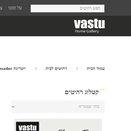
Ski
על וסטו
צר
t
mai
conten
עמוד הבית
רהיטים לבית
ויטרינה Ambassador דלתות זכוכית
קטלוג רהיטים