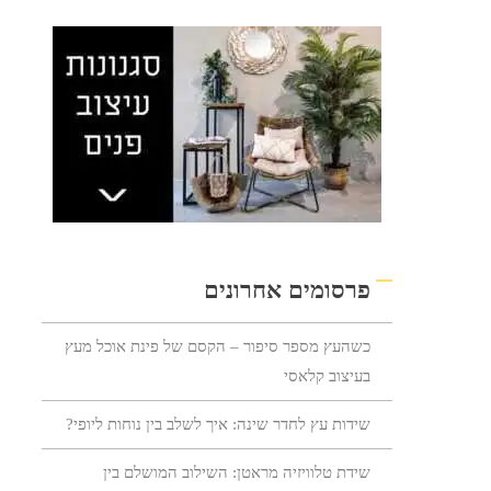
פרסומים אחרונים
כשהעץ מספר סיפור – הקסם של פינת אוכל מעץ
בעיצוב קלאסי
שידות עץ לחדר שינה: איך לשלב בין נוחות ליופי?
שידת טלוויזיה מראטן: השילוב המושלם בין