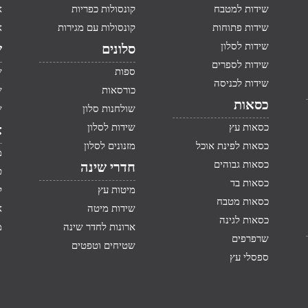
שידות למטבח
קונסולות כפריות
א
שידות פתוחות
קונסולות עם מגירות
א
שידות לסלון
סלונים
ש
שידות לספרים
ספות
ש
שידות לכניסה
כורסאות
ש
כסאות
שולחנות סלון
ש
כסאות עץ
שידות לסלון
א
כסאות לפינת אוכל
מזנונים לסלון
מ
כסאות גבוהים
חדרי שינה
ט
כסאות בד
מיטות עץ
ק
כסאות מטבח
שידות מיטה
א
כסאות לגינה
ארונות לחדר שינה
מ
שרפרפים
שטיחים וטפטים
ספסלי עץ