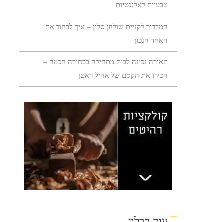
טבעיות לאלגנטיות
המדריך לקניית שולחן סלון – איך לבחור את
האחד הנכון
תאורה נכונה לבית מתחילה בבחירה חכמה –
הכירו את הקסם של אהיל ראטן
עוד בבלוג