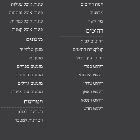
חנות רהיטים
פינות אוכל עגולות
מבצעים
פינות אוכל נפתחות
צור קשר
פינות אוכל כפריות
פינות אוכל קטנות
רהיטים
מזנונים
רהיטים לבית
קולקציות רהיטים
מזנון טלוויזיה
רהיטי עץ וברזל
מזנון עץ
ריהוט כפרי
מזנונים כפריים
ריהוט אינדונזי
מזנונים פתוחים
ריהוט נורדי
מזנונים גדולים
ריהוט ראטן
מזנונים עם מגירות
ריהוט וינטאג'
ויטרינות
ריהוט חדש
ויטרינות לסלון
ויטרינות למטבח