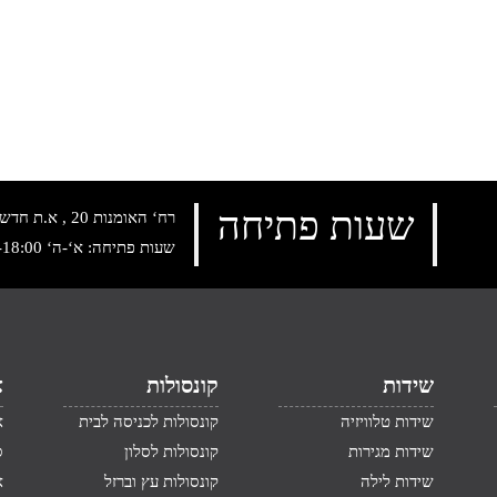
שעות פתיחה
רח‘ האומנות 20 , א.ת חדש נתניה, טלפון:
שעות פתיחה: א‘-ה‘ 10:00-18:00 , שישי: 9:00-14:00
שידות
קונסולות
א
שידות טלוויזיה
קונסולות לכניסה לבית
א
שידות מגירות
קונסולות לסלון
ס
שידות לילה
קונסולות עץ וברזל
א