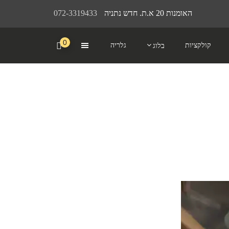
האומנות 20 א.ת. חדש נתניה
072-3319433
0
קולקציות
גלריה
בלוג