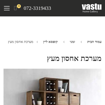
Ski
Menu
0
072-3319433
t
mai
conten
עמוד הבית
זמני
קופסא ליין
מערכת אחסון מעץ
מערכת אחסון מעץ