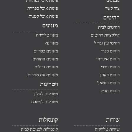
מבצעים
פינות אוכל נפתחות
צור קשר
פינות אוכל כפריות
פינות אוכל קטנות
רהיטים
מזנונים
רהיטים לבית
קולקציות רהיטים
מזנון טלוויזיה
רהיטי עץ וברזל
מזנון עץ
ריהוט כפרי
מזנונים כפריים
ריהוט אינדונזי
מזנונים פתוחים
ריהוט נורדי
מזנונים גדולים
ריהוט ראטן
מזנונים עם מגירות
ריהוט וינטאג'
ויטרינות
ריהוט חדש
ויטרינות לסלון
ויטרינות למטבח
שידות
קונסולות
שידות טלוויזיה
קונסולות לכניסה לבית