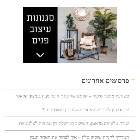
פרסומים אחרונים
כשהעץ מספר סיפור – הקסם של פינת אוכל מעץ בעיצוב קלאסי
שידות עץ לחדר שינה: איך לשלב בין נוחות ליופי?
שידת טלוויזיה מראטן: השילוב המושלם בין טבעיות לאלגנטיות
המדריך לקניית שולחן סלון – איך לבחור את האחד הנכון