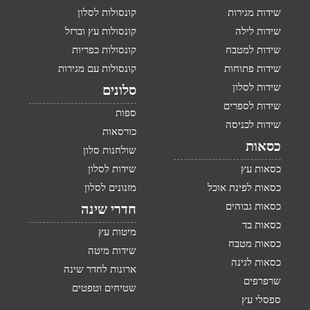
שידות מגירות
קונסולות לסלון
שידות לילה
קונסולות עץ וברזל
שידות למטבח
קונסולות כפריות
שידות פתוחות
קונסולות עם מגירות
שידות לסלון
סלונים
שידות לספרים
ספות
שידות לכניסה
כורסאות
כסאות
שולחנות סלון
כסאות עץ
שידות לסלון
כסאות לפינת אוכל
מזנונים לסלון
כסאות גבוהים
חדרי שינה
כסאות בד
מיטות עץ
כסאות מטבח
שידות מיטה
כסאות לגינה
ארונות לחדר שינה
שרפרפים
שטיחים וטפטים
ספסלי עץ