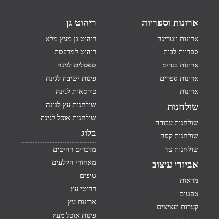
ארונות וספריות
ריהוט גן
ארונות ויטרינה
ריהוט גן מעץ מלא
ספריות לבית
ריהוט למרפסת
ארונות בגדים
ספסלים לגינה
ארונות ספרים
פינות ישיבה לגינה
ארונות
כורסאות לגינה
שולחנות עץ לגינה
שולחנות
שולחנות אוכל לגינה
שולחנות עבודה
בלוג
שולחנות קפה
שולחנות צד
מדברים רהיטים
מאחורי הקלעים
אביזרי עיצוב
טיפים
מראות
רהיטי עץ
טפטים
ארונות עץ
קערות ועציצים
פינות אוכל מעץ