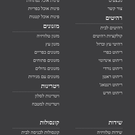
מבצעים
פינות אוכל נפתחות
צור קשר
פינות אוכל כפריות
פינות אוכל קטנות
רהיטים
מזנונים
רהיטים לבית
קולקציות רהיטים
מזנון טלוויזיה
רהיטי עץ וברזל
מזנון עץ
ריהוט כפרי
מזנונים כפריים
ריהוט אינדונזי
מזנונים פתוחים
ריהוט נורדי
מזנונים גדולים
ריהוט ראטן
מזנונים עם מגירות
ריהוט וינטאג'
ויטרינות
ריהוט חדש
ויטרינות לסלון
ויטרינות למטבח
שידות
קונסולות
שידות טלוויזיה
קונסולות לכניסה לבית