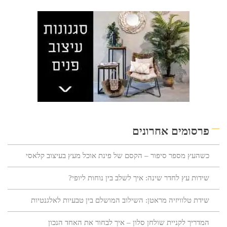
פרסומים אחרונים
כשהעץ מספר סיפור – הקסם של פינת אוכל מעץ בעיצוב קלאסי
שידות עץ לחדר שינה: איך לשלב בין נוחות ליופי?
שידת טלוויזיה מראטן: השילוב המושלם בין טבעיות לאלגנטיות
המדריך לקניית שולחן סלון – איך לבחור את האחד הנכון