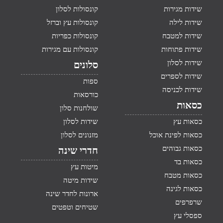
שידות מגירות
קונסולות לסלון
שידות לילה
קונסולות עץ וברזל
שידות למטבח
קונסולות כפריות
שידות פתוחות
קונסולות עם מגירות
שידות לסלון
סלונים
שידות לספרים
ספות
שידות לכניסה
כורסאות
כסאות
שולחנות סלון
כסאות עץ
שידות לסלון
כסאות לפינת אוכל
מזנונים לסלון
כסאות גבוהים
חדרי שינה
כסאות בד
מיטות עץ
כסאות מטבח
שידות מיטה
כסאות לגינה
ארונות לחדר שינה
שרפרפים
שטיחים וטפטים
ספסלי עץ