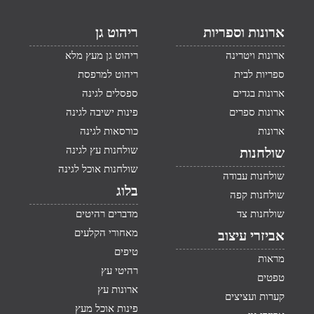
ארונות וספריות
ריהוט גן
ארונות ויטרינה
ריהוט גן מעץ מלא
ספריות לבית
ריהוט למרפסת
ארונות בגדים
ספסלים לגינה
ארונות ספרים
פינות ישיבה לגינה
ארונות
כורסאות לגינה
שולחנות עץ לגינה
שולחנות
שולחנות אוכל לגינה
שולחנות עבודה
בלוג
שולחנות קפה
שולחנות צד
מדברים רהיטים
מאחורי הקלעים
אביזרי עיצוב
טיפים
מראות
רהיטי עץ
טפטים
ארונות עץ
קערות ועציצים
פינות אוכל מעץ