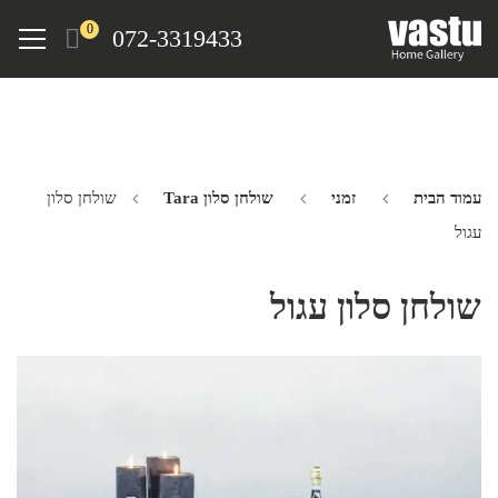
Ski
Menu
0
072-3319433
t
mai
conten
עמוד הבית
זמני
שולחן סלון Tara
שולחן סלון
עגול
שולחן סלון עגול