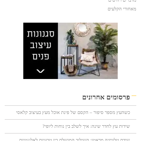
מדברים רהיטים
מאחורי הקלעים
פרסומים אחרונים
כשהעץ מספר סיפור – הקסם של פינת אוכל מעץ בעיצוב קלאסי
שידות עץ לחדר שינה: איך לשלב בין נוחות ליופי?
שידת טלוויזיה מראטן: השילוב המושלם בין טבעיות לאלגנטיות