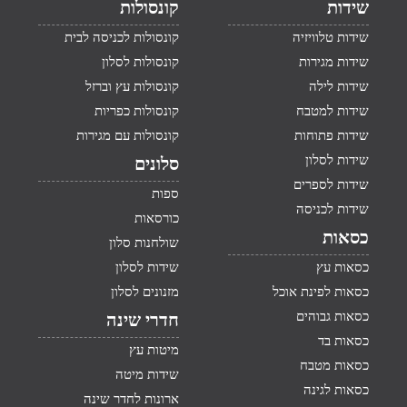
שידות
קונסולות
שידות טלוויזיה
קונסולות לכניסה לבית
שידות מגירות
קונסולות לסלון
שידות לילה
קונסולות עץ וברזל
שידות למטבח
קונסולות כפריות
שידות פתוחות
קונסולות עם מגירות
שידות לסלון
סלונים
שידות לספרים
ספות
שידות לכניסה
כורסאות
כסאות
שולחנות סלון
כסאות עץ
שידות לסלון
כסאות לפינת אוכל
מזנונים לסלון
כסאות גבוהים
חדרי שינה
כסאות בד
מיטות עץ
כסאות מטבח
שידות מיטה
כסאות לגינה
ארונות לחדר שינה