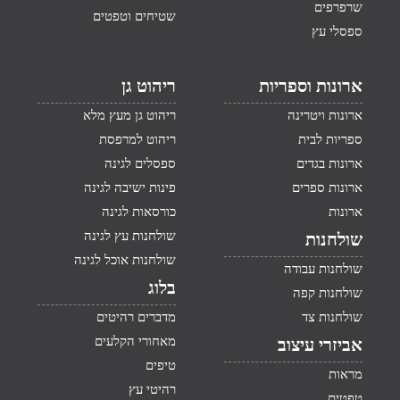
שרפרפים
שטיחים וטפטים
ספסלי עץ
ארונות וספריות
ריהוט גן
ארונות ויטרינה
ריהוט גן מעץ מלא
ספריות לבית
ריהוט למרפסת
ארונות בגדים
ספסלים לגינה
ארונות ספרים
פינות ישיבה לגינה
ארונות
כורסאות לגינה
שולחנות עץ לגינה
שולחנות
שולחנות אוכל לגינה
שולחנות עבודה
בלוג
שולחנות קפה
שולחנות צד
מדברים רהיטים
מאחורי הקלעים
אביזרי עיצוב
טיפים
מראות
רהיטי עץ
טפטים