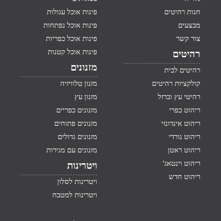
חנות רהיטים
פינות אוכל עגולות
מבצעים
פינות אוכל נפתחות
צור קשר
פינות אוכל כפריות
פינות אוכל קטנות
רהיטים
מזנונים
רהיטים לבית
קולקציות רהיטים
מזנון טלוויזיה
רהיטי עץ וברזל
מזנון עץ
ריהוט כפרי
מזנונים כפריים
ריהוט אינדונזי
מזנונים פתוחים
ריהוט נורדי
מזנונים גדולים
ריהוט ראטן
מזנונים עם מגירות
ריהוט וינטאג'
ויטרינות
ריהוט חדש
ויטרינות לסלון
ויטרינות למטבח