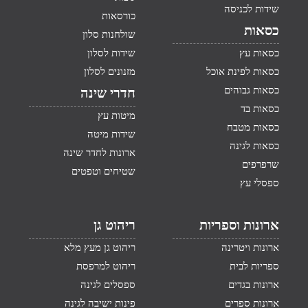
שידות לכניסה
כורסאות
כסאות
שולחנות סלון
כסאות עץ
שידות לסלון
כסאות לפינת אוכל
מזנונים לסלון
כסאות גבוהים
חדרי שינה
כסאות בד
מיטות עץ
כסאות מטבח
שידות מיטה
כסאות לגינה
ארונות לחדר שינה
שרפרפים
שטיחים וטפטים
ספסלי עץ
ארונות וספריות
ריהוט גן
ארונות ויטרינה
ריהוט גן מעץ מלא
ספריות לבית
ריהוט למרפסת
ארונות בגדים
ספסלים לגינה
ארונות ספרים
פינות ישיבה לגינה