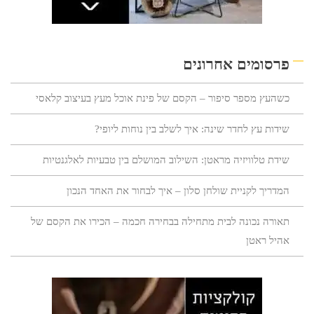
פרסומים אחרונים
כשהעץ מספר סיפור – הקסם של פינת אוכל מעץ בעיצוב קלאסי
שידות עץ לחדר שינה: איך לשלב בין נוחות ליופי?
שידת טלוויזיה מראטן: השילוב המושלם בין טבעיות לאלגנטיות
המדריך לקניית שולחן סלון – איך לבחור את האחד הנכון
תאורה נכונה לבית מתחילה בבחירה חכמה – הכירו את הקסם של
אהיל ראטן