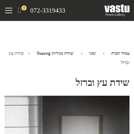
Ski
Menu
0
072-3319433
t
mai
conten
עמוד הבית
זמני
שידת מגירות Tuareg
שידת עץ
וברזל
שידת עץ וברזל