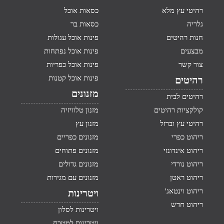
רהיטי עץ מלא
כסאות אוכל
גלריה
כסאות בר
חנות רהיטים
פינות אוכל עגולות
מבצעים
פינות אוכל נפתחות
צור קשר
פינות אוכל כפריות
פינות אוכל קטנות
רהיטים
מזנונים
רהיטים לבית
קולקציות רהיטים
מזנון טלוויזיה
רהיטי עץ וברזל
מזנון עץ
ריהוט כפרי
מזנונים כפריים
ריהוט אינדונזי
מזנונים פתוחים
ריהוט נורדי
מזנונים גדולים
ריהוט ראטן
מזנונים עם מגירות
ריהוט וינטאג'
ויטרינות
ריהוט חדש
ויטרינות לסלון
ויטרינות למטבח