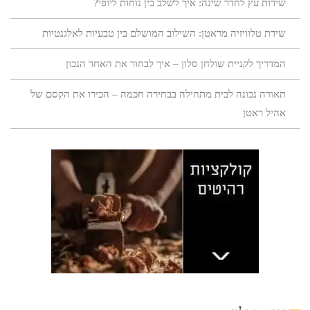
שידות עץ לחדר שינה: איך לשלב בין נוחות ליופי?
שידת טלוויזיה מראטן: השילוב המושלם בין טבעיות לאלגנטיות
המדריך לקניית שולחן סלון – איך לבחור את האחד הנכון
תאורה נכונה לבית מתחילה בבחירה חכמה – הכירו את הקסם של
אהיל ראטן