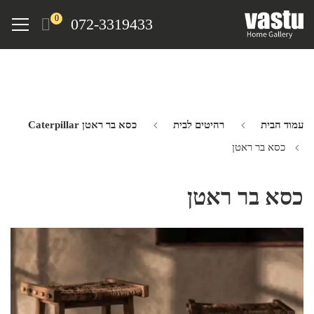
Ski
Menu
0
072-3319433
t
mai
conten
עמוד הבית
רהיטים לבית
כסא בר ראטן Caterpillar
כסא בר ראטן
כסא בר ראטן