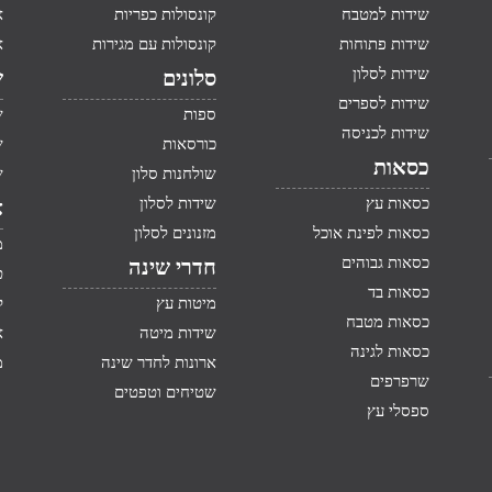
שידות למטבח
קונסולות כפריות
א
שידות פתוחות
קונסולות עם מגירות
א
שידות לסלון
סלונים
ש
שידות לספרים
ספות
ש
שידות לכניסה
כורסאות
ש
כסאות
שולחנות סלון
ש
כסאות עץ
שידות לסלון
א
כסאות לפינת אוכל
מזנונים לסלון
מ
כסאות גבוהים
חדרי שינה
ט
כסאות בד
מיטות עץ
ק
כסאות מטבח
שידות מיטה
א
כסאות לגינה
ארונות לחדר שינה
מ
שרפרפים
שטיחים וטפטים
ספסלי עץ