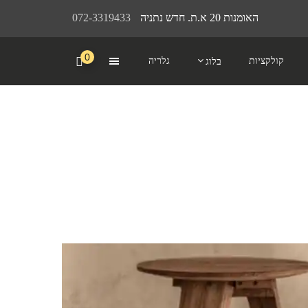
האומנות 20 א.ת. חדש נתניה
072-3319433
0
קולקציות
גלריה
בלוג