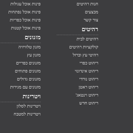
חנות רהיטים
פינות אוכל עגולות
מבצעים
פינות אוכל נפתחות
צור קשר
פינות אוכל כפריות
פינות אוכל קטנות
רהיטים
מזנונים
רהיטים לבית
קולקציות רהיטים
מזנון טלוויזיה
רהיטי עץ וברזל
מזנון עץ
ריהוט כפרי
מזנונים כפריים
ריהוט אינדונזי
מזנונים פתוחים
ריהוט נורדי
מזנונים גדולים
ריהוט ראטן
מזנונים עם מגירות
ריהוט וינטאג'
ויטרינות
ריהוט חדש
ויטרינות לסלון
ויטרינות למטבח