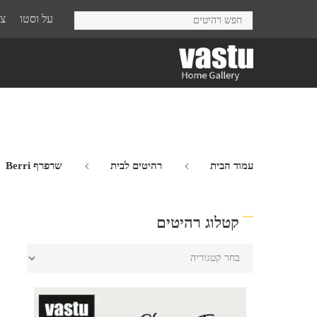
Ski
על וסטו
צר
t
mai
conten
עמוד הבית
רהיטים לבית
שרפרף Berri
קטלוג רהיטים