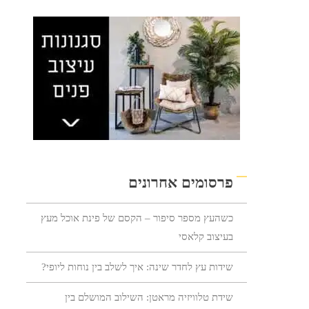
פרסומים אחרונים
כשהעץ מספר סיפור – הקסם של פינת אוכל מעץ
בעיצוב קלאסי
שידות עץ לחדר שינה: איך לשלב בין נוחות ליופי?
שידת טלוויזיה מראטן: השילוב המושלם בין