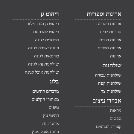
ארונות וספריות
ריהוט גן
ארונות ויטרינה
ריהוט גן מעץ מלא
ספריות לבית
ריהוט למרפסת
ארונות בגדים
ספסלים לגינה
ארונות ספרים
פינות ישיבה לגינה
ארונות
כורסאות לגינה
שולחנות עץ לגינה
שולחנות
שולחנות אוכל לגינה
שולחנות עבודה
בלוג
שולחנות קפה
שולחנות צד
מדברים רהיטים
מאחורי הקלעים
אביזרי עיצוב
טיפים
מראות
רהיטי עץ
טפטים
ארונות עץ
קערות ועציצים
פינות אוכל מעץ