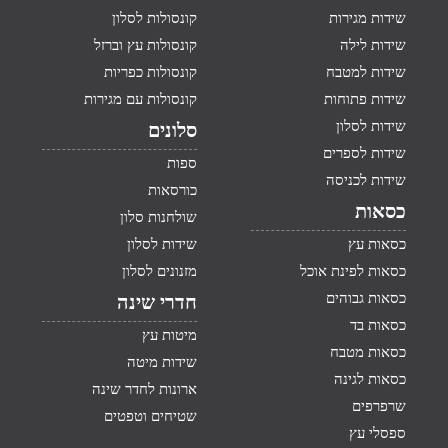
שידות מגירות
קונסולות לסלון
שידות לילה
קונסולות עץ וברזל
שידות למטבח
קונסולות כפריות
שידות פתוחות
קונסולות עם מגירות
שידות לסלון
סלונים
שידות לספרים
ספות
שידות לכניסה
כורסאות
כסאות
שולחנות סלון
כסאות עץ
שידות לסלון
כסאות לפינת אוכל
מזנונים לסלון
כסאות גבוהים
חדרי שינה
כסאות בד
מיטות עץ
כסאות מטבח
שידות מיטה
כסאות לגינה
ארונות לחדר שינה
שרפרפים
שטיחים וטפטים
ספסלי עץ