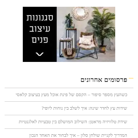
פרסומים אחרונים
כשהעץ מספר סיפור – הקסם של פינת אוכל מעץ בעיצוב קלאסי
שידות עץ לחדר שינה: איך לשלב בין נוחות ליופי?
שידת טלוויזיה מראטן: השילוב המושלם בין טבעיות לאלגנטיות
המדריך לקניית שולחן סלון – איך לבחור את האחד הנכון