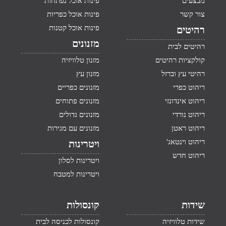
מבצעים
פינות אוכל נפתחות
צור קשר
פינות אוכל כפריות
פינות אוכל קטנות
רהיטים
מזנונים
רהיטים לבית
קולקציות רהיטים
מזנון טלוויזיה
רהיטי עץ וברזל
מזנון עץ
ריהוט כפרי
מזנונים כפריים
ריהוט אינדונזי
מזנונים פתוחים
ריהוט נורדי
מזנונים גדולים
ריהוט ראטן
מזנונים עם מגירות
ריהוט וינטאג'
ויטרינות
ריהוט חדש
ויטרינות לסלון
ויטרינות למטבח
שידות
קונסולות
שידות טלוויזיה
קונסולות לכניסה לבית