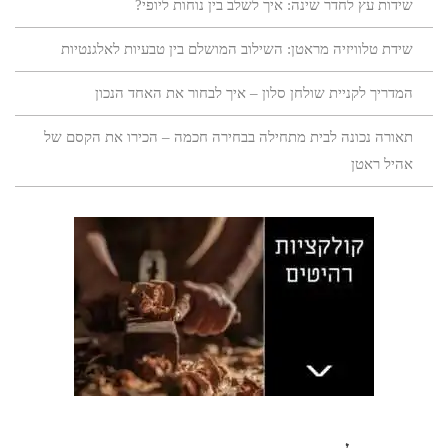
שידות עץ לחדר שינה: איך לשלב בין נוחות ליופי?
שידת טלוויזיה מראטן: השילוב המושלם בין טבעיות לאלגנטיות
המדריך לקניית שולחן סלון – איך לבחור את האחד הנכון
תאורה נכונה לבית מתחילה בבחירה חכמה – הכירו את הקסם של
אהיל ראטן