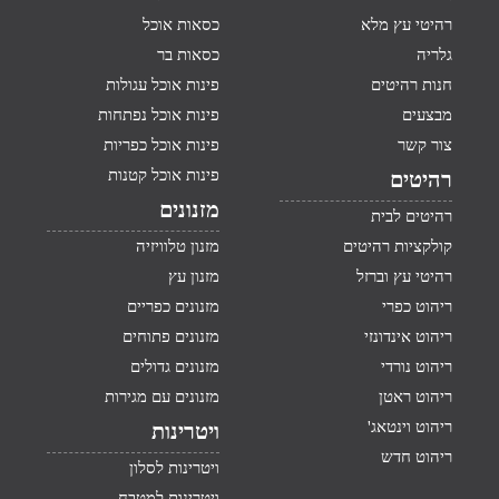
רהיטי עץ מלא
כסאות אוכל
גלריה
כסאות בר
חנות רהיטים
פינות אוכל עגולות
מבצעים
פינות אוכל נפתחות
צור קשר
פינות אוכל כפריות
פינות אוכל קטנות
רהיטים
מזנונים
רהיטים לבית
קולקציות רהיטים
מזנון טלוויזיה
רהיטי עץ וברזל
מזנון עץ
ריהוט כפרי
מזנונים כפריים
ריהוט אינדונזי
מזנונים פתוחים
ריהוט נורדי
מזנונים גדולים
ריהוט ראטן
מזנונים עם מגירות
ריהוט וינטאג'
ויטרינות
ריהוט חדש
ויטרינות לסלון
ויטרינות למטבח