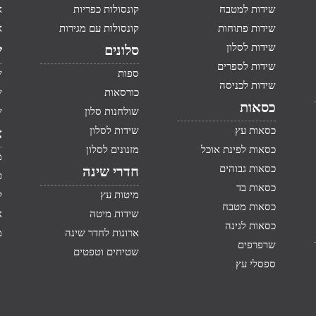
שידות למטבח
קונסולות כפריות
א
שידות פתוחות
קונסולות עם מגירות
א
שידות לסלון
סלונים
ש
שידות לספרים
ספות
ש
שידות לכניסה
כורסאות
ש
כסאות
שולחנות סלון
ש
כסאות עץ
שידות לסלון
א
כסאות לפינת אוכל
מזנונים לסלון
מ
כסאות גבוהים
חדרי שינה
ט
כסאות בד
מיטות עץ
ק
כסאות מטבח
שידות מיטה
א
כסאות לגינה
ארונות לחדר שינה
מ
שרפרפים
שטיחים וטפטים
ספסלי עץ