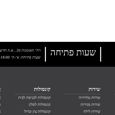
שעות פתיחה
רח‘ האומנות 20 , א.ת חדש נתניה, טלפון:
שעות פתיחה: א‘-ה‘ 10:00-18:00 , שישי: 9:00-14:00
שידות
קונסולות
א
שידות טלוויזיה
קונסולות לכניסה לבית
א
שידות מגירות
קונסולות לסלון
ס
שידות לילה
קונסולות עץ וברזל
א