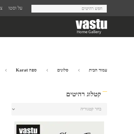
Ski
על וסטו
צר
t
mai
conten
עמוד הבית
סלונים
ספה Karat
קטלוג רהיטים