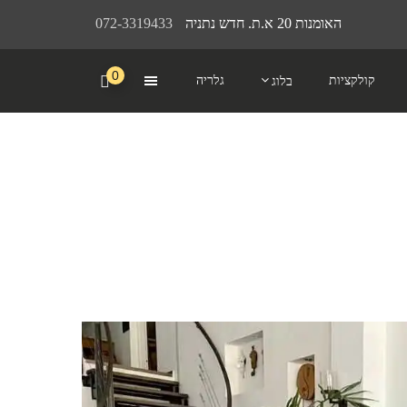
האומנות 20 א.ת. חדש נתניה
072-3319433
0
קולקציות
גלריה
בלוג