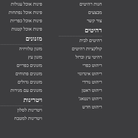
חנות רהיטים
פינות אוכל עגולות
מבצעים
פינות אוכל נפתחות
צור קשר
פינות אוכל כפריות
פינות אוכל קטנות
רהיטים
מזנונים
רהיטים לבית
קולקציות רהיטים
מזנון טלוויזיה
רהיטי עץ וברזל
מזנון עץ
ריהוט כפרי
מזנונים כפריים
ריהוט אינדונזי
מזנונים פתוחים
ריהוט נורדי
מזנונים גדולים
ריהוט ראטן
מזנונים עם מגירות
ריהוט וינטאג'
ויטרינות
ריהוט חדש
ויטרינות לסלון
ויטרינות למטבח