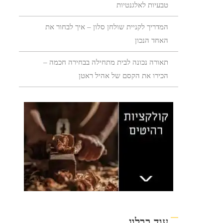
טבעיות לאלגנטיות
המדריך לקניית שולחן סלון – איך לבחור את
האחד הנכון
תאורה נכונה לבית מתחילה בבחירה חכמה –
הכירו את הקסם של אהיל ראטן
עוד בבלוג