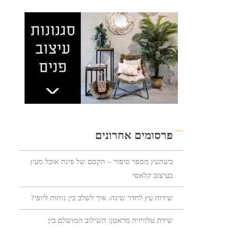
פרסומים אחרונים
כשהעץ מספר סיפור – הקסם של פינת אוכל מעץ
בעיצוב קלאסי
שידות עץ לחדר שינה: איך לשלב בין נוחות ליופי?
שידת טלוויזיה מראטן: השילוב המושלם בין